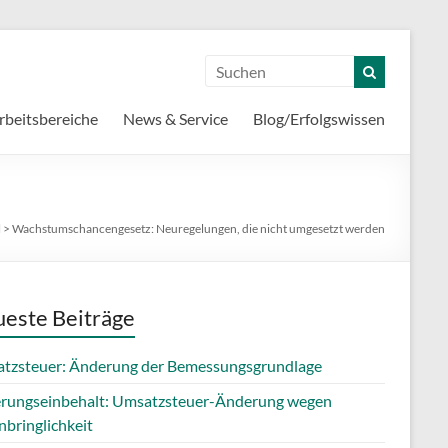
rbeitsbereiche
News & Service
Blog/Erfolgswissen
l
>
Wachstumschancengesetz: Neuregelungen, die nicht umgesetzt werden
este Beiträge
tzsteuer: Änderung der Bemessungsgrundlage
erungseinbehalt: Umsatzsteuer-Änderung wegen
nbringlichkeit