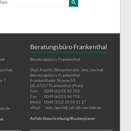
Beratungsbüro Frankenthal
hek
Beratungsbüro Frankenthal
Jaschek
Dipl.-Kaufm./Steuerberater Jens Jaschek
Beratungsbüro Frankenthal
e 7
Frankenthaler Strasse 53
DE 67227 Frankenthal (Pfalz)
Fon
0049 (6233) 42 353
Fax
0049 (6233) 44 753
Mobil
0049 (152) 33 59 31 17
eMail
Jens.Jaschek (at) stb-jaschek.de
hek.de
Anfahrtbeschreibung/Routenplaner
ner