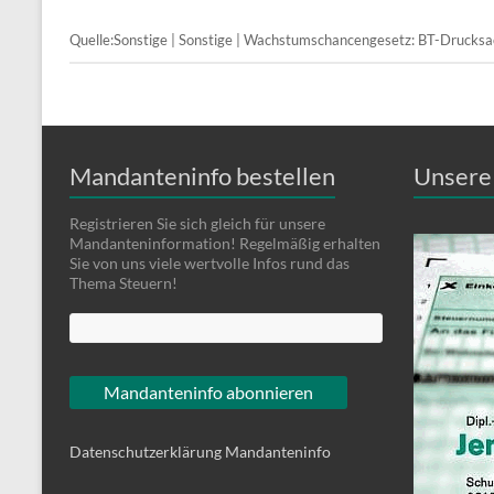
Quelle:Sonstige | Sonstige | Wachstumschancengesetz: BT-Druck
Mandanteninfo bestellen
Unsere 
Registrieren Sie sich gleich für unsere
Mandanteninformation! Regelmäßig erhalten
Sie von uns viele wertvolle Infos rund das
Thema Steuern!
Datenschutzerklärung Mandanteninfo