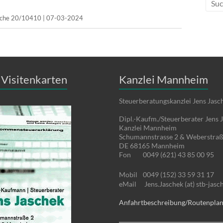
sache 20/10410 | 07-03-2024
Visitenkarten
Kanzlei Mannheim
Steuerberatungskanzlei Jens Jasc
Dipl.-Kaufm./Steuerberater Jens 
Kanzlei Mannheim
Schumannstrasse 2 & Weberstraß
DE 68165 Mannheim
Fon
0049 (621) 43 85 00 95
Mobil
0049 (152) 33 59 31 17
eMail
Jens.Jaschek (at) stb-jasc
Anfahrtbeschreibung/Routenpla