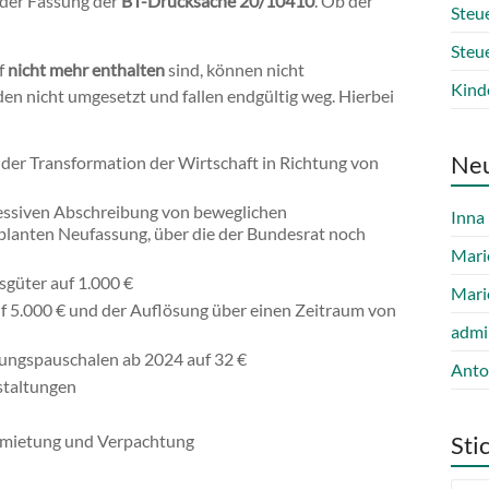
der Fassung der
BT-Drucksache 20/10410
. Ob der
Steue
Steu
f
nicht mehr enthalten
sind, können nicht
Kind
en nicht umgesetzt und fallen endgültig weg. Hierbei
Ne
 der Transformation der Wirtschaft in Richtung von
ressiven Abschreibung von beweglichen
Inna
planten Neufassung, über die der Bundesrat noch
Mari
sgüter auf 1.000 €
Mari
 5.000 € und der Auflösung über einen Zeitraum von
admi
ungspauschalen ab 2024 auf 32 €
Anto
estaltungen
ermietung und Verpachtung
Sti