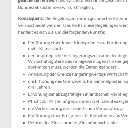
geänderten Entwurf
des Wachstumschancengesetzes in 
Bundesrat zustimmen wird, ist fraglich.
Konsequenz:
Die Regelungen, die im geänderten Entwur
verabschiedet werden. Das heißt, diese Regelungen werd
handelt es sich u.a. um die folgenden Punkte:
Einführung einer Investitionsprämie zur Förderung
mehr Klimaschutz
der ursprüngliche Verlängerungszeitraum der deg
Wirtschaftsgütern des Anlagevermögens (in der ge
abstimmen muss, werden die Daten geändert),
Anhebung der Grenze für geringwertige Wirtschaft
die Erhöhung des Grenzwerts für Sammelposten auf
drei Jahren
Erhöhung der abzugsfähigen inländischen Verpfleg
Pflicht zur Mitteilung von innerstaatliche Steuerg
die Verbesserung des steuerlichen Verlustabzugs
Einführung einer Freigrenze für Einnahmen aus V
Reform der Zinsschranke, Zinshöhenschranke