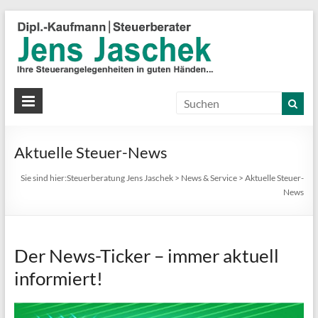
S
J
J
Ih
St
Aktuelle Steuer-News
in
gu
Sie sind hier:
Steuerberatung Jens Jaschek
>
News & Service
>
Aktuelle Steuer-
Hä
News
Der News-Ticker – immer aktuell
informiert!