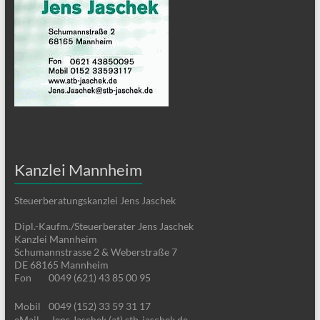
Kanzlei Mannheim
Steuerberatungskanzlei Jens Jaschek
Dipl.-Kaufm./Steuerberater Jens Jaschek
Kanzlei Mannheim
Schumannstrasse 2 & Weberstraße 7
DE 68165 Mannheim
Fon
0049 (621) 43 85 00 95
Mobil
0049 (152) 33 59 31 17
eMail
Jens.Jaschek (at) stb-jaschek.de