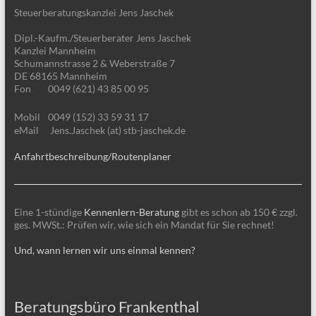
Steuerberatungskanzlei Jens Jaschek
Dipl.-Kaufm./Steuerberater Jens Jaschek
Kanzlei Mannheim
Schumannstrasse 2 & Weberstraße 7
DE 68165 Mannheim
Fon
0049 (621) 43 85 00 95
Mobil
0049 (152) 33 59 31 17
eMail
Jens.Jaschek (at) stb-jaschek.de
Anfahrtbeschreibung/Routenplaner
Eine 1-stündige
Kennenlern-Beratung
gibt es schon ab 150 € zzgl.
ges. MWSt.: Prüfen wir, wie sich ein Mandat für Sie rechnet!
Und, wann lernen wir uns einmal kennen?
Beratungsbüro Frankenthal