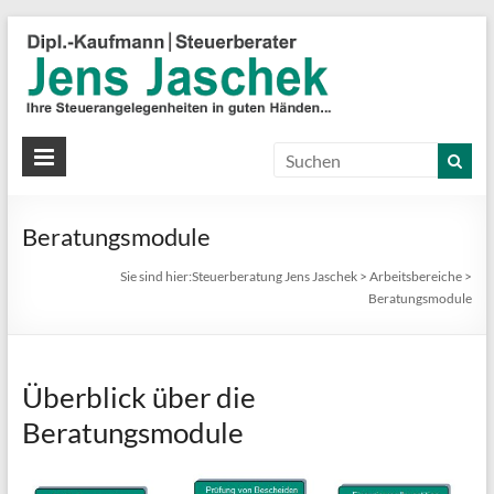
S
J
J
Ih
St
Beratungsmodule
in
gu
Sie sind hier:
Steuerberatung Jens Jaschek
>
Arbeitsbereiche
>
Hä
Beratungsmodule
Überblick über die
Beratungsmodule