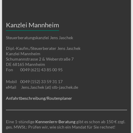
Kanzlei Mannheim
Steuerberatungskanzlei Jens Jaschek
Dipl.-Kaufm./Steuerberater Jens Jaschek
Kanzlei Mannheim
Schumannstrasse 2 & Weberstraße 7
DE 68165 Mannheim
Fon
0049 (621) 43 85 00 95
Mobil
0049 (152) 33 59 31 17
eMail
Jens.Jaschek (at) stb-jaschek.de
Anfahrtbeschreibung/Routenplaner
Eine 1-stündige
Kennenlern-Beratung
gibt es schon ab 150 € zzgl.
ges. MWSt.: Prüfen wir, wie sich ein Mandat für Sie rechnet!