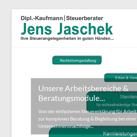
Unsere Arbeitsbereiche &
Beratungsmodule...
Von der einfacheren Steuererklärung für Arbeit
zur komplexen Beratung & Begleitung bei einer
Unternehmensnachfolge...