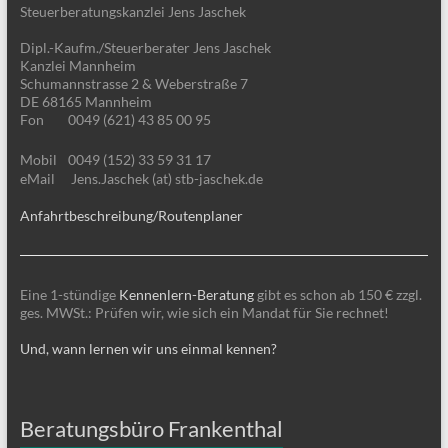
Steuerberatungskanzlei Jens Jaschek
Dipl.-Kaufm./Steuerberater Jens Jaschek
Kanzlei Mannheim
Schumannstrasse 2 & Weberstraße 7
DE 68165 Mannheim
Fon
0049 (621) 43 85 00 95
Mobil
0049 (152) 33 59 31 17
eMail
Jens.Jaschek (at) stb-jaschek.de
Anfahrtbeschreibung/Routenplaner
Eine 1-stündige
Kennenlern-Beratung
gibt es schon ab 150 € zzgl.
ges. MWSt.: Prüfen wir, wie sich ein Mandat für Sie rechnet!
Und, wann lernen wir uns einmal kennen?
Beratungsbüro Frankenthal