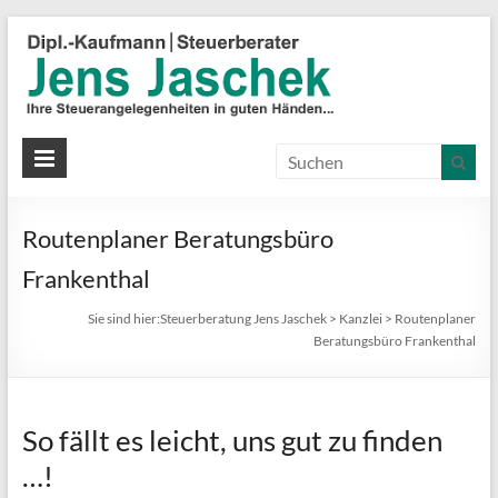
S
J
J
Ih
St
Routenplaner Beratungsbüro
in
gu
Frankenthal
Hä
Sie sind hier:
Steuerberatung Jens Jaschek
>
Kanzlei
>
Routenplaner
Beratungsbüro Frankenthal
So fällt es leicht, uns gut zu finden
…!