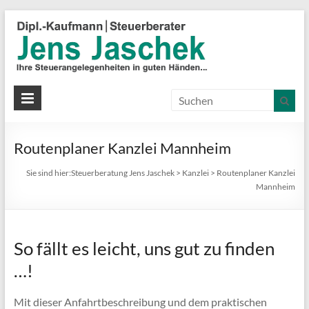
S
J
J
Ih
St
Routenplaner Kanzlei Mannheim
in
gu
Sie sind hier:
Steuerberatung Jens Jaschek
>
Kanzlei
>
Routenplaner Kanzlei
Hä
Mannheim
So fällt es leicht, uns gut zu finden
…!
Mit dieser Anfahrtbeschreibung und dem praktischen