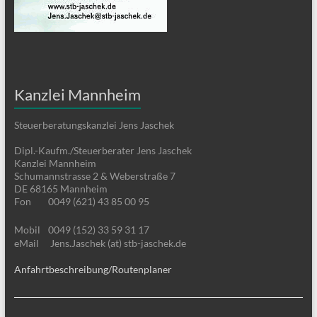
Kanzlei Mannheim
Steuerberatungskanzlei Jens Jaschek
Dipl.-Kaufm./Steuerberater Jens Jaschek
Kanzlei Mannheim
Schumannstrasse 2 & Weberstraße 7
DE 68165 Mannheim
Fon
0049 (621) 43 85 00 95
Mobil
0049 (152) 33 59 31 17
eMail
Jens.Jaschek (at) stb-jaschek.de
Anfahrtbeschreibung/Routenplaner