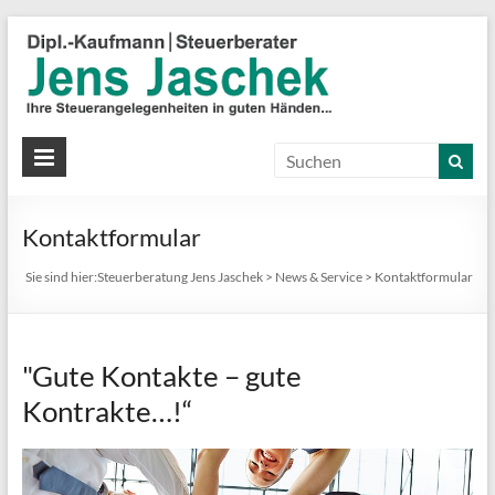
S
J
J
Ih
St
Kontaktformular
in
gu
Sie sind hier:
Steuerberatung Jens Jaschek
>
News & Service
>
Kontaktformular
Hä
"Gute Kontakte – gute
Kontrakte…!“