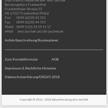
Dipl.-Kaufm./Steuerberater Jens Jaschek
Beratungsbüro Frankenthal
Frankenthaler Strasse 53
DE 67227 Frankenthal (Pfalz)
Fon
0049 (6233) 42 353
Fax
0049 (6233) 44 753
Mobil
0049 (152) 33 59 31 17
eMail
Jens.Jaschek (at) stb-jaschek.de
Anfahrtbeschreibung/Routenplaner
Zum Kontaktformular
AGB
Impressum & Rechtliche Hinweise
Datenschutzerklärung/DSGVO 2018
Copyright © 2012 - 2026
Steuerberatung Jens Jaschek