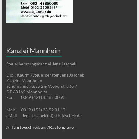
Kanzlei Mannheim
Steuerberatungskanzlei Jens Jaschek
Dipl.-Kaufm./Steuerberater Jens Jaschek
Kanzlei Mannheim
Schumannstrasse 2 & Weberstraße 7
DE 68165 Mannheim
Fon
0049 (621) 43 85 00 95
Mobil
0049 (152) 33 59 31 17
eMail
Jens.Jaschek (at) stb-jaschek.de
Anfahrtbeschreibung/Routenplaner