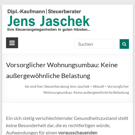
S
J
J
Ih
St
Vorsorglicher Wohnungsumbau: Keine
in
gu
außergewöhnliche Belastung
Hä
Sie sind hier:
Steuerberatung Jens Jaschek
>
Aktuell
>
Vorsorglicher
Wohnungsumbau: Keine außergewöhnliche Belastung
Ein sich stetig verschlechternder Gesundheitszustand stellt
keine Besonderheit dar, die es rechtfertigen würde,
Aufwendungen für einen
vorausschauenden