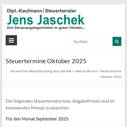
S
J
J
Ih
St
Steuertermine Oktober 2025
in
gu
Sie sind hier:
Steuerberatung Jens Jaschek
>
News & Service
>
Steuertermine
Hä
Oktober 2025
Die folgenden Steuertermine bzw. Abgabefristen sind im
kommenden Monat zu beachten.
Für den Monat September 2025: