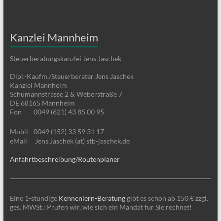
Kanzlei Mannheim
Steuerberatungskanzlei Jens Jaschek
Dipl.-Kaufm./Steuerberater Jens Jaschek
Kanzlei Mannheim
Schumannstrasse 2 & Weberstraße 7
DE 68165 Mannheim
Fon
0049 (621) 43 85 00 95
Mobil
0049 (152) 33 59 31 17
eMail
Jens.Jaschek (at) stb-jaschek.de
Anfahrtbeschreibung/Routenplaner
Eine 1-stündige
Kennenlern-Beratung
gibt es schon ab 150 € zzgl.
ges. MWSt.: Prüfen wir, wie sich ein Mandat für Sie rechnet!