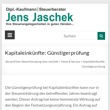
S
J
J
Ih
St
Kapitaleinkünfte: Günstigerprüfung
in
gu
Sie sind hier:
Steuerberatung Jens Jaschek
>
News & Service
>
Kapitaleinkünfte:
Hä
Günstigerprüfung
Die Günstigerprüfung bei Kapitaleinkünften kann nur in
der Steuererklärung des betreffenden Jahres beantragt
werden. Dieser Antrag hat keine hemmende Wirkung auf
den Beginn der Festsetzungsverjährung. Ein Antrag auf