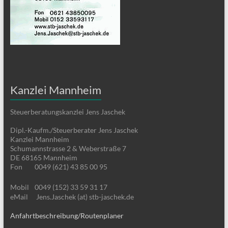
Kanzlei Mannheim
Steuerberatungskanzlei Jens Jaschek
Dipl.-Kaufm./Steuerberater Jens Jaschek
Kanzlei Mannheim
Schumannstrasse 2 & Weberstraße 7
DE 68165 Mannheim
Fon
0049 (621) 43 85 00 95
Mobil
0049 (152) 33 59 31 17
eMail
Jens.Jaschek (at) stb-jaschek.de
Anfahrtbeschreibung/Routenplaner