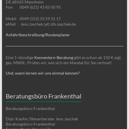
DE 68165 Mannheim
Fon
0049 (621) 43 85 00 95
Mobil
0049 (152) 33 59 31 17
eMail
Jens.Jaschek (at) stb-jaschek.de
Anfahrtbeschreibung/Routenplaner
Eine 1-stündige
Kennenlern-Beratung
gibt es schon ab 150 € zzgl.
ges. MWSt.: Prüfen wir, wie sich ein Mandat für Sie rechnet!
Und, wann lernen wir uns einmal kennen?
Beratungsbüro Frankenthal
Beratungsbüro Frankenthal
Dipl.-Kaufm./Steuerberater Jens Jaschek
Beratungsbüro Frankenthal