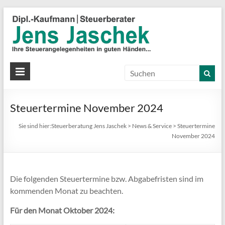
S
J
J
Ih
St
Steuertermine November 2024
in
gu
Sie sind hier:
Steuerberatung Jens Jaschek
>
News & Service
>
Steuertermine
Hä
November 2024
Die folgenden Steuertermine bzw. Abgabefristen sind im
kommenden Monat zu beachten.
Für den Monat Oktober 2024: