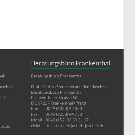
Beratungsbüro Frankenthal
hek
Beratungsbüro Frankenthal
Jaschek
Dipl.-Kaufm./Steuerberater Jens Jaschek
Beratungsbüro Frankenthal
e 7
Frankenthaler Strasse 53
DE 67227 Frankenthal (Pfalz)
Fon
0049 (6233) 42 353
Fax
0049 (6233) 44 753
Mobil
0049 (152) 33 59 31 17
eMail
Jens.Jaschek (at) stb-jaschek.de
hek.de