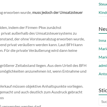
Steu
ug erworben wurde,
muss jedoch der Umsatzsteuer
Kind
eiden, indem der Firmen-Pkw zunächst
Ne
 privat außerhalb des Umsatzsteuersystems zu
egenstand, der ohne Vorsteuerabzug erworben wurde,
Inna
nd privat veräußern werden kann. Laut BFH kann
Mari
n. Für die private Veräußerung wird dann keine
Mari
rößerer Zeitabstand liegen. Aus dem Urteil des BFH
admi
ungsmöglichkeiten anzunehmen ist, wenn Entnahme und
Anto
Verkauf müssen objektive Anhaltspunkte vorliegen.
Sti
gemacht und auch deutlich zum Ausdruck gebracht
ass
f) verwenden werden darf,