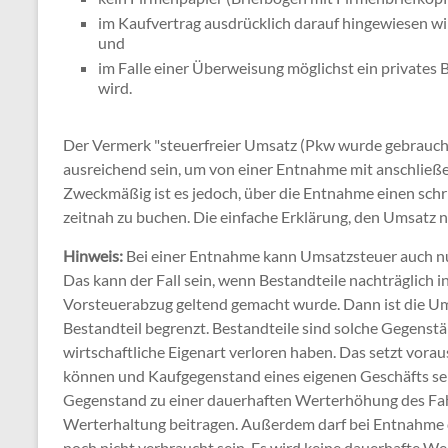
im Kaufvertrag ausdrücklich darauf hingewiesen wir
und
im Falle einer Überweisung möglichst ein private
wird.
Der Vermerk "steuerfreier Umsatz (Pkw wurde gebraucht
ausreichend sein, um von einer Entnahme mit anschlie
Zweckmäßig ist es jedoch, über die Entnahme einen schr
zeitnah zu buchen. Die einfache Erklärung, den Umsatz 
Hinweis:
Bei einer Entnahme kann Umsatzsteuer auch nur
Das kann der Fall sein, wenn Bestandteile nachträglich 
Vorsteuerabzug geltend gemacht wurde. Dann ist die Um
Bestandteil begrenzt. Bestandteile sind solche Gegenstä
wirtschaftliche Eigenart verloren haben. Das setzt vorau
können und Kaufgegenstand eines eigenen Geschäfts s
Gegenstand zu einer dauerhaften Werterhöhung des Fahrz
Werterhaltung beitragen. Außerdem darf bei Entnahme
noch nicht verbraucht sein. Es wird keine dauerhaft