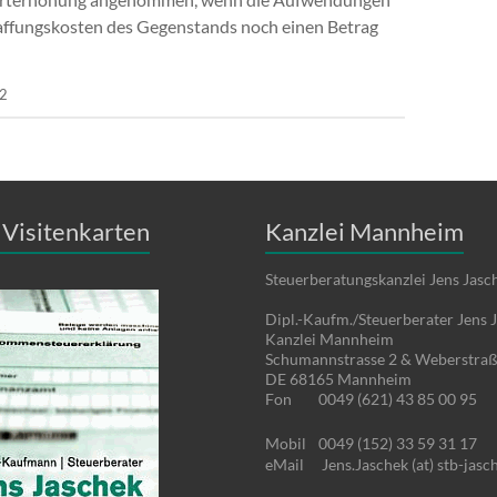
affungskosten des Gegenstands noch einen Betrag
02
Visitenkarten
Kanzlei Mannheim
Steuerberatungskanzlei Jens Jasc
Dipl.-Kaufm./Steuerberater Jens 
Kanzlei Mannheim
Schumannstrasse 2 & Weberstraß
DE 68165 Mannheim
Fon
0049 (621) 43 85 00 95
Mobil
0049 (152) 33 59 31 17
eMail
Jens.Jaschek (at) stb-jasc