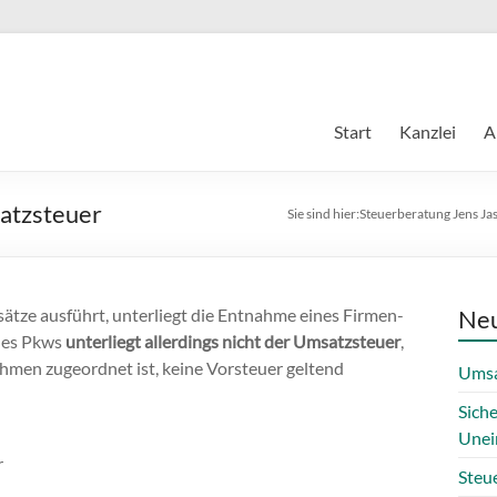
Start
Kanzlei
A
atzsteuer
Sie sind hier:
Steuerberatung Jens Ja
ätze ausführt, unterliegt die Entnahme eines Firmen-
Neu
nes Pkws
unterliegt allerdings nicht der Umsatzsteuer
,
men zugeordnet ist, keine Vorsteuer geltend
Umsa
Sich
Unei
r
Steue