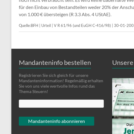
für den Einbau von Bestandteilen weder 20% der Ansch
von 1.000 € übersteigen (R 3.3 Abs. 4 UStAE).
Quelle:BFH | Urteil | V R 61/96 (und EuGH C-416/98) | 30-01-20
Mandanteninfo bestellen
Unsere 
Registrieren Sie sich gleich für unsere
Mandanteninformation! Regelmäßig erhalten
Sie von uns viele wertvolle Infos rund das
Thema Steuern!