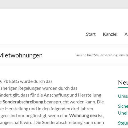
Start
Kanzlei
A
 Mietwohnungen
Sie sind hier:
Steuerberatung Jens J
§ 7b EStG wurde durch das
Neu
isherigen Regelungen wurden durch das
dert gilt, dass für die Anschaffung und Herstellung
Umsa
ne
Sonderabschreibung
beansprucht werden kann. Die
Sich
r Herstellung und in den folgenden drei Jahren
Unei
ngen sind nur begünstigt, wenn eine
Wohnung neu
ist,
ng angeschafft wird. Die Sonderabschreibung kann dann
Steue