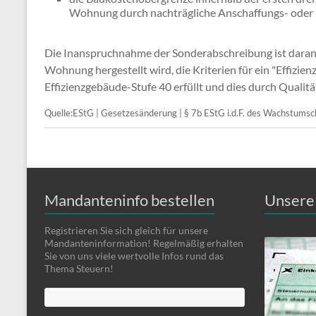
Wohnung durch nachträgliche Anschaffungs- oder 
Die Inanspruchnahme der Sonderabschreibung ist daran 
Wohnung hergestellt wird, die Kriterien für ein "Effizie
Effizienzgebäude-Stufe 40 erfüllt und dies durch Quali
Quelle:EStG | Gesetzesänderung | § 7b EStG i.d.F. des Wachstum
Mandanteninfo bestellen
Unsere 
Registrieren Sie sich gleich für unsere
Mandanteninformation! Regelmäßig erhalten
Sie von uns viele wertvolle Infos rund das
Thema Steuern!