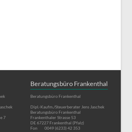
Beratungsbüro Frankenthal
hek
Beratungsbüro Frankenthal
Jaschek
Dipl.-Kaufm./Steuerberater Jens Jaschek
Beratungsbüro Frankenthal
e 7
Frankenthaler Strasse 53
DE 67227 Frankenthal (Pfalz)
Fon
0049 (6233) 42 353