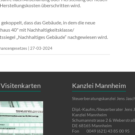
Herstellungskosten überschritten wird.
gekoppelt, dass das Gebäude, in dem die neue
nzhaus 40" mit Nachhaltigkeitsklasse/
tätssiegel „Nachhaltiges Gebäude“ nachgewiesen wird.
schancengesetzes | 27-03-2024
Visitenkarten
Kanzlei Mannheim
Steuerberatungskanzlei Jens Jasc
Dipl.-Kaufm./Steuerberater Jens 
Kanzlei Mannheim
Schumannstrasse 2 & Weberstraß
DE 68165 Mannheim
Fon
0049 (621) 43 85 00 95