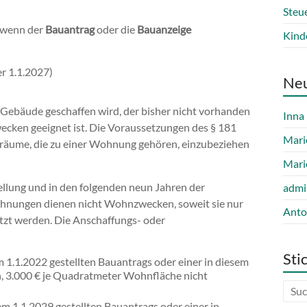
Steu
 wenn der
Bauantrag
oder die
Bauanzeige
Kind
er 1.1.2027)
Ne
Gebäude geschaffen wird, der bisher nicht vorhanden
Inna
ecken geeignet ist. Die Voraussetzungen des § 181
Mari
nräume, die zu einer Wohnung gehören, einzubeziehen
Mari
llung und in den folgenden neun Jahren der
admi
hnungen dienen nicht Wohnzwecken, soweit sie nur
Anto
zt werden. Die Anschaffungs- oder
Sti
 1.1.2022 gestellten Bauantrags oder einer in diesem
n, 3.000 € je Quadratmeter Wohnfläche nicht
m 1.1.2029 gestellten Bauantrags oder einer in