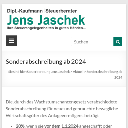
S
J
J
Ih
St
Sonderabschreibung ab 2024
in
gu
Sie sind hier:
Steuerberatung Jens Jaschek
>
Aktuell
>
Sonderabschreibung ab
Hä
2024
Die, durch das Wachstumschancengesetz verabschiedete
Sonderabschreibung für neue und gebrauchte bewegliche
Wirtschaftsgüter des Anlagevermögens beträgt
20%
, wenn sie
vor dem 1.1.2024
angeschafft oder