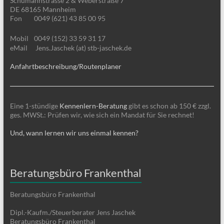
Schumannstrasse 2 & Weberstraße 7
DE 68165 Mannheim
Fon
0049 (621) 43 85 00 95
Mobil
0049 (152) 33 59 31 17
eMail
Jens.Jaschek (at) stb-jaschek.de
Anfahrtbeschreibung/Routenplaner
Eine 1-stündige
Kennenlern-Beratung
gibt es schon ab 150 € zzgl.
ges. MWSt.: Prüfen wir, wie sich ein Mandat für Sie rechnet!
Und, wann lernen wir uns einmal kennen?
Beratungsbüro Frankenthal
Beratungsbüro Frankenthal
Dipl.-Kaufm./Steuerberater Jens Jaschek
Beratungsbüro Frankenthal