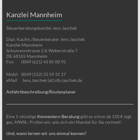
Kanzlei Mannheim
Steuerberatungskanzlei Jens Jaschek
Dipl.-Kaufm./Steuerberater Jens Jaschek
Kanzlei Mannheim
Schumannstrasse 2 & Weberstraße 7
DE 68165 Mannheim
Fon
0049 (621) 43 85 00 95
Mobil
0049 (152) 33 59 31 17
eMail
Jens.Jaschek (at) stb-jaschek.de
Anfahrtbeschreibung/Routenplaner
Eine 1-stündige
Kennenlern-Beratung
gibt es schon ab 150 € zzgl.
ges. MWSt.: Prüfen wir, wie sich ein Mandat für Sie rechnet!
Und, wann lernen wir uns einmal kennen?