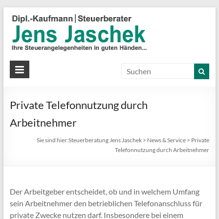
S
J
J
Ih
St
Private Telefonnutzung durch
in
gu
Arbeitnehmer
Hä
Sie sind hier:
Steuerberatung Jens Jaschek
>
News & Service
>
Private
Telefonnutzung durch Arbeitnehmer
Der Arbeitgeber entscheidet, ob und in welchem Umfang
sein Arbeitnehmer den betrieblichen Telefonanschluss für
private Zwecke nutzen darf. Insbesondere bei einem