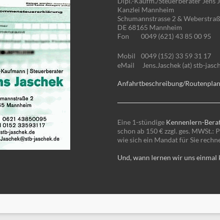
Dipl.-Kaufm./Steuerberater Jens 
Kanzlei Mannheim
Schumannstrasse 2 & Weberstraß
DE 68165 Mannheim
Fon
0049 (621) 43 85 00 95
Mobil
0049 (152) 33 59 31 17
eMail
Jens.Jaschek (at) stb-jasc
Anfahrtbeschreibung/Routenpla
Eine 1-stündige
Kennenlern-Bera
schon ab 150 € zzgl. ges. MWSt.: P
wie sich ein Mandat für Sie rechn
Und, wann lernen wir uns einmal