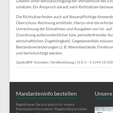
Gewinn unter Berücksichtigung der Verhältnisse des Einz
schätzen. Ein Anspruch darauf, nach Richtsätzen besteuer
Die Richtsätze finden auch auf Steuerpflichtige Anwend
Überschuss-Rechnung ermitteln. Hierzu sind die erford
Umrechnung der Einnahmen und Ausgaben von Ist- auf So
Zuordnung außerordentlicher bzw. periodenfremder Au
wirtschaftlichen Zugehörigkeit). Gegebenenfalls müsse
Bestandsveränderungen (z. B. Warenbestände, Forderung
und berücksichtigt werden.
Quelle:BMF-Schreiben | Veröffentlichung | IV D 3 – S 1544/19
Mandanteninfo bestellen
Unsere 
Registrieren Sie sich gleich für unsere
Mandanteninformation! Regelmäßig erhalten