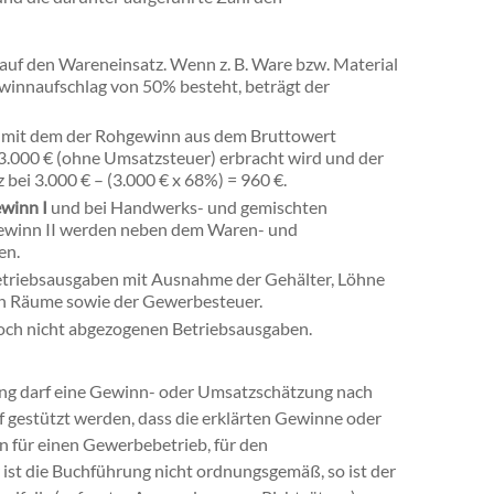
auf den Wareneinsatz. Wenn z. B. Ware bzw. Material
winnaufschlag von 50% besteht, beträgt der
, mit dem der Rohgewinn aus dem Bruttowert
r 3.000 € (ohne Umsatzsteuer) erbracht wird und der
bei 3.000 € – (3.000 € x 68%) = 960 €.
winn I
und bei Handwerks- und gemischten
ewinn II werden neben dem Waren- und
en.
etriebsausgaben mit Ausnahme der Gehälter, Löhne
n Räume sowie der Gewerbesteuer.
noch nicht abgezogenen Betriebsausgaben.
ng darf eine Gewinn- oder Umsatzschätzung nach
uf gestützt werden, dass die erklärten Gewinne oder
für einen Gewerbebetrieb, für den
 ist die Buchführung nicht ordnungsgemäß, so ist der