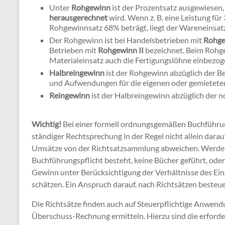
Unter
Rohgewinn
ist der Prozentsatz ausgewiesen
herausgerechnet
wird. Wenn z. B. eine Leistung fü
Rohgewinnsatz 68% beträgt, liegt der Wareneinsatz 
Der Rohgewinn ist bei Handelsbetrieben mit
Rohge
Betrieben mit
Rohgewinn II
bezeichnet. Beim Rohg
Materialeinsatz auch die Fertigungslöhne einbezog
Halbreingewinn
ist der Rohgewinn abzüglich der B
und Aufwendungen für die eigenen oder gemietete
Reingewinn
ist der Halbreingewinn abzüglich der 
Wichtig!
Bei einer formell ordnungsgemäßen Buchführu
ständiger Rechtsprechung in der Regel nicht allein dara
Umsätze von der Richtsatzsammlung abweichen. Werden 
Buchführungspflicht besteht, keine Bücher geführt, oder
Gewinn unter Berücksichtigung der Verhältnisse des Einz
schätzen. Ein Anspruch darauf, nach Richtsätzen besteuer
Die Richtsätze finden auch auf Steuerpflichtige Anwend
Überschuss-Rechnung ermitteln. Hierzu sind die erford