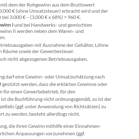
, mit dem der Rohgewinn aus dem Bruttowert
r 3.000 € (ohne Umsatzsteuer) erbracht wird und der
bei 3.000 € – (3.000 € x 68%) = 960 €.
winn I
und bei Handwerks- und gemischten
ewinn II werden neben dem Waren- und
en.
etriebsausgaben mit Ausnahme der Gehälter, Löhne
n Räume sowie der Gewerbesteuer.
noch nicht abgezogenen Betriebsausgaben.
ng darf eine Gewinn- oder Umsatzschätzung nach
uf gestützt werden, dass die erklärten Gewinne oder
für einen Gewerbebetrieb, für den
 ist die Buchführung nicht ordnungsgemäß, so ist der
elfalls (ggf. unter Anwendung von Richtsätzen) zu
t zu werden, besteht allerdings nicht.
ung, die ihren Gewinn mithilfe einer Einnahmen-
erlichen Anpassungen vorzunehmen (ggf.