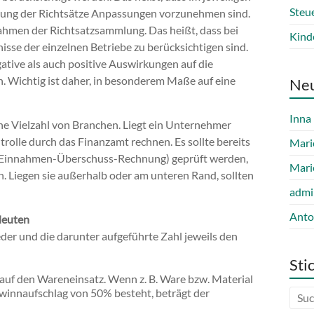
Steu
endung der Richtsätze Anpassungen vorzunehmen sind.
ahmen der Richtsatzsammlung. Das heißt, dass bei
Kind
isse der einzelnen Betriebe zu berücksichtigen sind.
gative als auch positive Auswirkungen auf die
n. Wichtig ist daher, in besonderem Maße auf eine
Ne
Inna
eine Vielzahl von Branchen. Liegt ein Unternehmer
trolle durch das Finanzamt rechnen. Es sollte bereits
Mari
der Einnahmen-Überschuss-Rechnung) geprüft werden,
Mari
n. Liegen sie außerhalb oder am unteren Rand, sollten
admi
Anto
deuten
der und die darunter aufgeführte Zahl jeweils den
Sti
auf den Wareneinsatz. Wenn z. B. Ware bzw. Material
winnaufschlag von 50% besteht, beträgt der