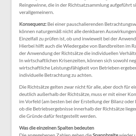
Reingewinne, die in der Richtsatzsammlung aufgeführt si
verallgemeinern.
Konsequenz:
Bei einer pauschalierenden Betrachtungswei
können naturgemäß nicht alle denkbaren Auswirkungen b
Einzelfall zu prüfen ist, ob und inwieweit bei der Anw
Hierbei hilft auch die Wiedergabe von Bandbreiten im R
der Anwendung der Richtsätze die individuellen Verhältn
In wirtschaftlichen Krisenzeiten, können sich sowohl ne
wirtschaftliche Leistungsfähigkeit von Betrieben ergebe
individuelle Betrachtung zu achten.
Die Richtsätze gelten zwar nicht für alle, aber doch für 
deutlich außerhalb der Richtsätze, muss er mit einer Kon
im Vorfeld (am besten bei der Erstellung der Bilanz o
ob die Betriebsergebnisse innerhalb der Richtsätze liege
die Gründe dafür festgestellt werden.
Was die einzelnen Spalten bedeuten
Die angegebenen Zahlen geben die
Spannbreite
wieder u