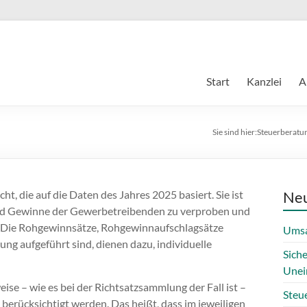
Start
Kanzlei
A
Sie sind hier:
Steuerberatun
, die auf die Daten des Jahres 2025 basiert. Sie ist
Neu
 und Gewinne der Gewerbetreibenden zu verproben und
Die Rohgewinnsätze, Rohgewinnaufschlagsätze
Umsa
ng aufgeführt sind, dienen dazu, individuelle
Sich
Unei
se – wie es bei der Richtsatzsammlung der Fall ist –
Steue
erücksichtigt werden. Das heißt, dass im jeweiligen