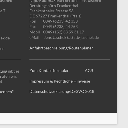
Jaschek
Dipl.-Kaufm./Steuerberater Jens Jaschek
Beratungsbüro Frankenthal
e 7
Frankenthaler Strasse 53
DE 67227 Frankenthal (Pfalz)
Fon
0049 (6233) 42 353
Fax
0049 (6233) 44 753
Mobil
0049 (152) 33 59 31 17
eMail
Jens.Jaschek (at) stb-jaschek.de
hek.de
Anfahrtbeschreibung/Routenplaner
ner
Zum Kontaktformular
AGB
tung
gibt es
rüfen wir,
Impressum & Rechtliche Hinweise
et!
Datenschutzerklärung/DSGVO 2018
 kennen?