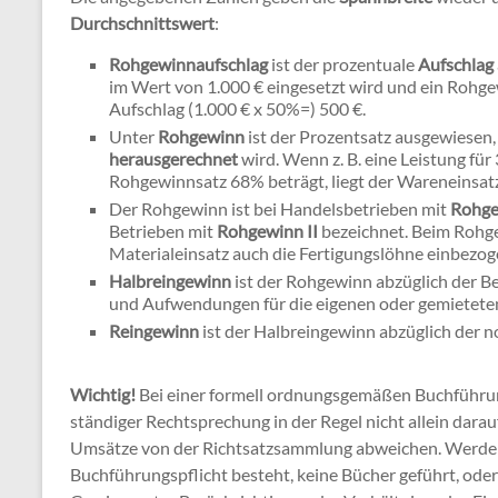
Durchschnittswert
:
Rohgewinnaufschlag
ist der prozentuale
Aufschlag
im Wert von 1.000 € eingesetzt wird und ein Rohge
Aufschlag (1.000 € x 50%=) 500 €.
Unter
Rohgewinn
ist der Prozentsatz ausgewiesen
herausgerechnet
wird. Wenn z. B. eine Leistung fü
Rohgewinnsatz 68% beträgt, liegt der Wareneinsatz 
Der Rohgewinn ist bei Handelsbetrieben mit
Rohge
Betrieben mit
Rohgewinn II
bezeichnet. Beim Rohg
Materialeinsatz auch die Fertigungslöhne einbezog
Halbreingewinn
ist der Rohgewinn abzüglich der B
und Aufwendungen für die eigenen oder gemietete
Reingewinn
ist der Halbreingewinn abzüglich der 
Wichtig!
Bei einer formell ordnungsgemäßen Buchführu
ständiger Rechtsprechung in der Regel nicht allein dara
Umsätze von der Richtsatzsammlung abweichen. Werden 
Buchführungspflicht besteht, keine Bücher geführt, oder