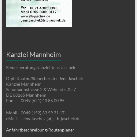
Kanzlei Mannheim
Steuerberatungskanzlei Jens Jaschek
Dipl.-Kaufm./Steuerberater Jens Jaschek
Kanzlei Mannheim
Schumannstrasse 2 & Weberstraße 7
DE 68165 Mannheim
Fon
0049 (621) 43 85 00 95
Mobil
0049 (152) 33 59 31 17
eMail
Jens.Jaschek (at) stb-jaschek.de
Anfahrtbeschreibung/Routenplaner