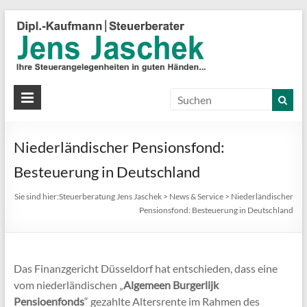
S
J
J
Ih
St
Niederländischer Pensionsfond:
in
gu
Besteuerung in Deutschland
Hä
Sie sind hier:
Steuerberatung Jens Jaschek
>
News & Service
>
Niederländischer
Pensionsfond: Besteuerung in Deutschland
Das Finanzgericht Düsseldorf hat entschieden, dass eine
vom niederländischen „
Algemeen Burgerlijk
Pensioenfonds
“ gezahlte Altersrente im Rahmen des