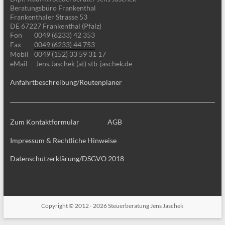
Beratungsbüro Frankenthal
Frankenthaler Strasse 53
DE 67227 Frankenthal (Pfalz)
Fon
0049 (6233) 42 353
Fax
0049 (6233) 44 753
Mobil
0049 (152) 33 59 31 17
eMail
Jens.Jaschek (at) stb-jaschek.de
Anfahrtbeschreibung/Routenplaner
Zum Kontaktformular
AGB
Impressum & Rechtliche Hinweise
Datenschutzerklärung/DSGVO 2018
Copyright © 2012 - 2026
Steuerberatung Jens Jaschek