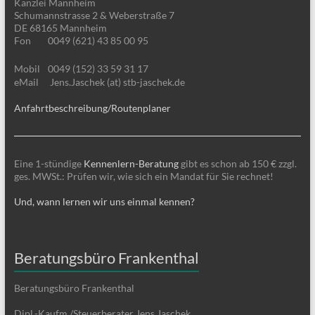
Kanzlei Mannheim
Schumannstrasse 2 & Weberstraße 7
DE 68165 Mannheim
Fon
0049 (621) 43 85 00 95
Mobil
0049 (152) 33 59 31 17
eMail
Jens.Jaschek (at) stb-jaschek.de
Anfahrtbeschreibung/Routenplaner
Eine 1-stündige
Kennenlern-Beratung
gibt es schon ab 150 € zzgl.
ges. MWSt.: Prüfen wir, wie sich ein Mandat für Sie rechnet!
Und, wann lernen wir uns einmal kennen?
Beratungsbüro Frankenthal
Beratungsbüro Frankenthal
Dipl.-Kaufm./Steuerberater Jens Jaschek