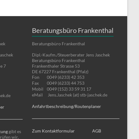
Beratungsbüro Frankenthal
hek
Beratungsbüro Frankenthal
Jaschek
Dipl.-Kaufm./Steuerberater Jens Jaschek
Beratungsbüro Frankenthal
e 7
Frankenthaler Strasse 53
DE 67227 Frankenthal (Pfalz)
Fon
0049 (6233) 42 353
Fax
0049 (6233) 44 753
Mobil
0049 (152) 33 59 31 17
eMail
Jens.Jaschek (at) stb-jaschek.de
hek.de
Anfahrtbeschreibung/Routenplaner
ner
Zum Kontaktformular
AGB
tung
gibt es
rüfen wir,