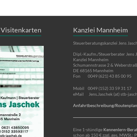
Visitenkarten
Kanzlei Mannheim
Steuerberatungskanzlei Jens Jasc
Dipl.-Kaufm./Steuerberater Jens 
Kanzlei Mannheim
Schumannstrasse 2 & Weberstraß
DE 68165 Mannheim
Fon
0049 (621) 43 85 00 95
Mobil
0049 (152) 33 59 31 17
eMail
Jens.Jaschek (at) stb-jasc
Anfahrtbeschreibung/Routenpla
Eine 1-stündige
Kennenlern-Bera
schon ab 150 € zzgl. ges. MWSt.: P