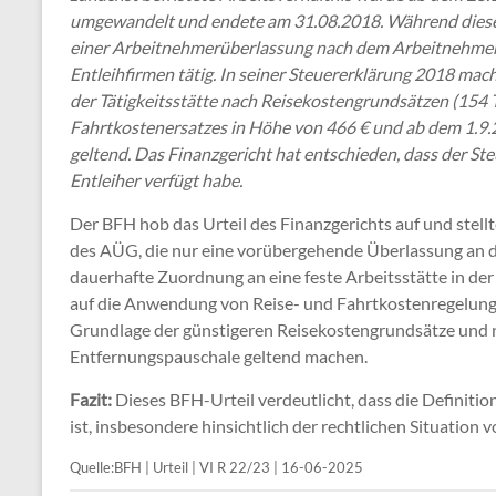
umgewandelt und endete am 31.08.2018. Während dieses
einer Arbeitnehmerüberlassung nach dem Arbeitnehmer
Entleihfirmen tätig. In seiner Steuererklärung 2018 m
der Tätigkeitsstätte nach Reisekostengrundsätzen (154 T
Fahrtkostenersatzes in Höhe von 466 € und ab dem 1.9.
geltend. Das Finanzgericht hat entschieden, dass der Ste
Entleiher verfügt habe.
Der BFH hob das Urteil des Finanzgerichts auf und stell
des AÜG, die nur eine vorübergehende Überlassung an de
dauerhafte Zuordnung an eine feste Arbeitsstätte in der
auf die Anwendung von Reise- und Fahrtkostenregelunge
Grundlage der günstigeren Reisekostengrundsätze und n
Entfernungspauschale geltend machen.
Fazit:
Dieses BFH-Urteil verdeutlicht, dass die Definition
ist, insbesondere hinsichtlich der rechtlichen Situation
Quelle:BFH | Urteil | VI R 22/23 | 16-06-2025