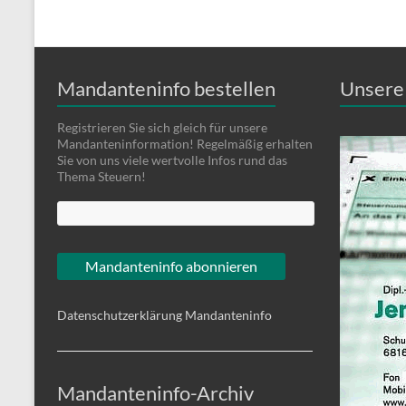
Mandanteninfo bestellen
Unsere 
Registrieren Sie sich gleich für unsere
Mandanteninformation! Regelmäßig erhalten
Sie von uns viele wertvolle Infos rund das
Thema Steuern!
Datenschutzerklärung Mandanteninfo
Mandanteninfo-Archiv