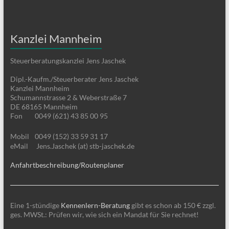
Kanzlei Mannheim
Steuerberatungskanzlei Jens Jaschek
Dipl.-Kaufm./Steuerberater Jens Jaschek
Kanzlei Mannheim
Schumannstrasse 2 & Weberstraße 7
DE 68165 Mannheim
Fon
0049 (621) 43 85 00 95
Mobil
0049 (152) 33 59 31 17
eMail
Jens.Jaschek (at) stb-jaschek.de
Anfahrtbeschreibung/Routenplaner
Eine 1-stündige
Kennenlern-Beratung
gibt es schon ab 150 € zzgl.
ges. MWSt.: Prüfen wir, wie sich ein Mandat für Sie rechnet!