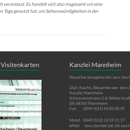
ch veranlasst. Es handelt sich also insgesamt um eine
en Tage genutzt hat, um Sehenswürdigkeiten in der
Visitenkarten
Kanzlei Mannheim
Steuerberatungskanzlei Jens Jasc
Dipl.-Kaufm./Steuerberater Jens 
Kanzlei Mannheim
Schumannstrasse 2 & Weberstraß
DE 68165 Mannheim
Fon
0049 (621) 43 85 00 95
Mobil
0049 (152) 33 59 31 17
eMail
Jens.Jaschek (at) stb-jasc