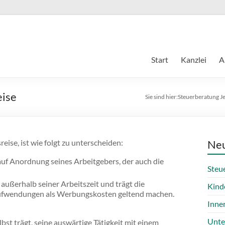
Start
Kanzlei
A
eise
Sie sind hier:
Steuerberatung J
se, ist wie folgt zu unterscheiden:
Neu
uf Anordnung seines Arbeitgebers, der auch die
Steu
ußerhalb seiner Arbeitszeit und trägt die
Kind
Aufwendungen als Werbungskosten geltend machen.
Inne
Unte
st trägt, seine auswärtige Tätigkeit mit einem