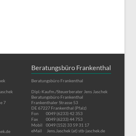
Beratungsbüro Frankenthal
hek
Beratungsbüro Frankenthal
Jaschek
Dipl.-Kaufm./Steuerberater Jens Jaschek
Beratungsbüro Frankenthal
e 7
Frankenthaler Strasse 53
DE 67227 Frankenthal (Pfalz)
Fon
0049 (6233) 42 353
Fax
0049 (6233) 44 753
Mobil
0049 (152) 33 59 31 17
eMail
Jens.Jaschek (at) stb-jaschek.de
hek.de