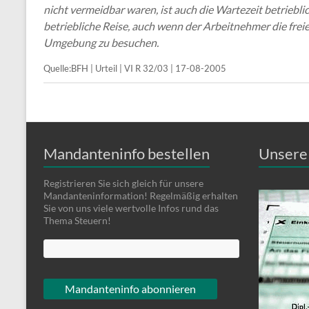
nicht vermeidbar waren, ist auch die Wartezeit betriebli
betriebliche Reise, auch wenn der Arbeitnehmer die frei
Umgebung zu besuchen.
Quelle:BFH | Urteil | VI R 32/03 | 17-08-2005
Mandanteninfo bestellen
Unsere 
Registrieren Sie sich gleich für unsere
Mandanteninformation! Regelmäßig erhalten
Sie von uns viele wertvolle Infos rund das
Thema Steuern!