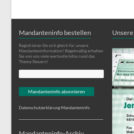
Mandanteninfo bestellen
Unsere 
Registrieren Sie sich gleich für unsere
Mandanteninformation! Regelmäßig erhalten
Sie von uns viele wertvolle Infos rund das
Thema Steuern!
Datenschutzerklärung Mandanteninfo
Mandanteninfo-Archiv