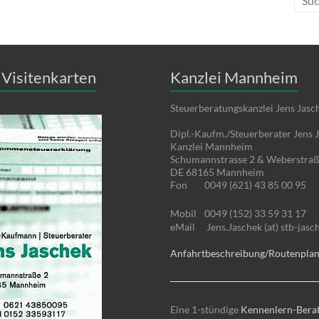
Visitenkarten
Kanzlei Mannheim
Steuerberatungskanzlei Jens Jasc
Dipl.-Kaufm./Steuerberater Jens 
Kanzlei Mannheim
Schumannstrasse 2 & Weberstraß
DE 68165 Mannheim
Fon
0049 (621) 43 85 00 95
Mobil
0049 (152) 33 59 31 17
eMail
Jens.Jaschek (at) stb-jasc
Anfahrtbeschreibung/Routenpla
Eine 1-stündige
Kennenlern-Bera