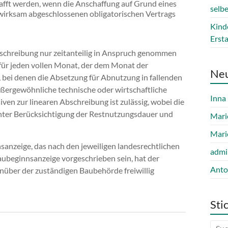
hafft werden, wenn die Anschaffung auf Grund eines
selb
wirksam abgeschlossenen obligatorischen Vertrags
Kind
Erst
bschreibung nur zeitanteilig in Anspruch genommen
für jeden vollen Monat, der dem Monat der
Ne
 bei denen die Absetzung für Abnutzung in fallenden
ßergewöhnliche technische oder wirtschaftliche
Inna
ven zur linearen Abschreibung ist zulässig, wobei die
ter Berücksichtigung der Restnutzungsdauer und
Mari
Mari
sanzeige, das nach den jeweiligen landesrechtlichen
admi
 Baubeginnsanzeige vorgeschrieben sein, hat der
Anto
enüber der zuständigen Baubehörde freiwillig
Sti