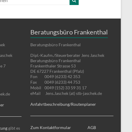
Beratungsbüro Frankenthal
hek
Beratungsbüro Frankenthal
Jaschek
Dipl.-Kaufm./Steuerberater Jens Jaschek
Beratungsbüro Frankenthal
e 7
Frankenthaler Strasse 53
DE 67227 Frankenthal (Pfalz)
Fon
0049 (6233) 42 353
Fax
0049 (6233) 44 753
Mobil
0049 (152) 33 59 31 17
eMail
Jens.Jaschek (at) stb-jaschek.de
hek.de
Anfahrtbeschreibung/Routenplaner
ner
Zum Kontaktformular
AGB
tung
gibt es