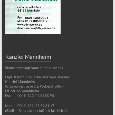
Kanzlei Mannheim
Steuerberatungskanzlei Jens Jaschek
Dipl.-Kaufm./Steuerberater Jens Jaschek
Kanzlei Mannheim
Schumannstrasse 2 & Weberstraße 7
DE 68165 Mannheim
Fon
0049 (621) 43 85 00 95
Mobil
0049 (152) 33 59 31 17
eMail
Jens.Jaschek (at) stb-jaschek.de