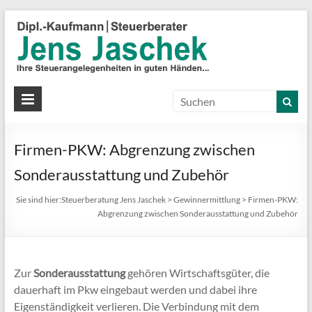
S
J
J
Ih
St
Firmen-PKW: Abgrenzung zwischen
in
gu
Sonderausstattung und Zubehör
Hä
Sie sind hier:
Steuerberatung Jens Jaschek
>
Gewinnermittlung
>
Firmen-PKW:
Abgrenzung zwischen Sonderausstattung und Zubehör
Zur
Sonderausstattung
gehören Wirtschaftsgüter, die
dauerhaft im Pkw eingebaut werden und dabei ihre
Eigenständigkeit verlieren. Die Verbindung mit dem