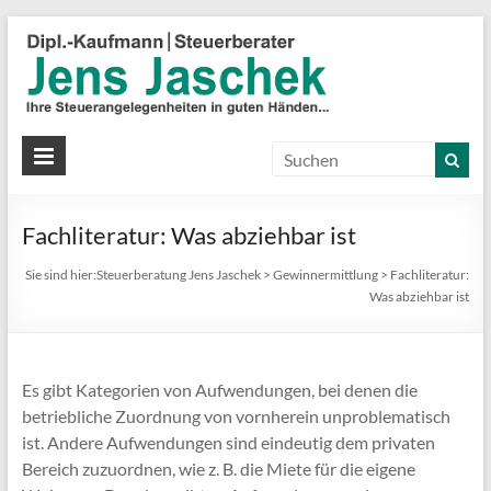
S
J
J
Ih
St
Fachliteratur: Was abziehbar ist
in
gu
Sie sind hier:
Steuerberatung Jens Jaschek
>
Gewinnermittlung
>
Fachliteratur:
Hä
Was abziehbar ist
Es gibt Kategorien von Aufwendungen, bei denen die
betriebliche Zuordnung von vornherein unproblematisch
ist. Andere Aufwendungen sind eindeutig dem privaten
Bereich zuzuordnen, wie z. B. die Miete für die eigene