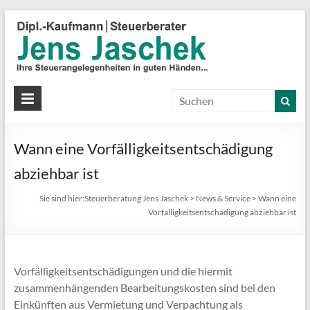
S
J
J
Ih
St
Wann eine Vorfälligkeitsentschädigung
in
gu
abziehbar ist
Hä
Sie sind hier:
Steuerberatung Jens Jaschek
>
News & Service
>
Wann eine
Vorfälligkeitsentschädigung abziehbar ist
Vorfälligkeitsentschädigungen und die hiermit
zusammenhängenden Bearbeitungskosten sind bei den
Einkünften aus Vermietung und Verpachtung als