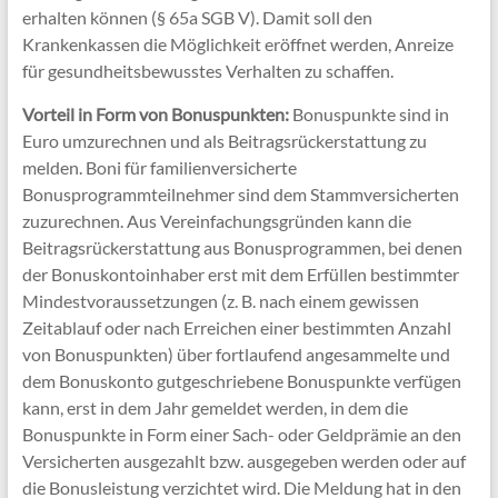
erhalten können (§ 65a SGB V). Damit soll den
Krankenkassen die Möglichkeit eröffnet werden, Anreize
für gesundheitsbewusstes Verhalten zu schaffen.
Vorteil in Form von Bonuspunkten:
Bonuspunkte sind in
Euro umzurechnen und als Beitragsrückerstattung zu
melden. Boni für familienversicherte
Bonusprogrammteilnehmer sind dem Stammversicherten
zuzurechnen. Aus Vereinfachungsgründen kann die
Beitragsrückerstattung aus Bonusprogrammen, bei denen
der Bonuskontoinhaber erst mit dem Erfüllen bestimmter
Mindestvoraussetzungen (z. B. nach einem gewissen
Zeitablauf oder nach Erreichen einer bestimmten Anzahl
von Bonuspunkten) über fortlaufend angesammelte und
dem Bonuskonto gutgeschriebene Bonuspunkte verfügen
kann, erst in dem Jahr gemeldet werden, in dem die
Bonuspunkte in Form einer Sach- oder Geldprämie an den
Versicherten ausgezahlt bzw. ausgegeben werden oder auf
die Bonusleistung verzichtet wird. Die Meldung hat in den