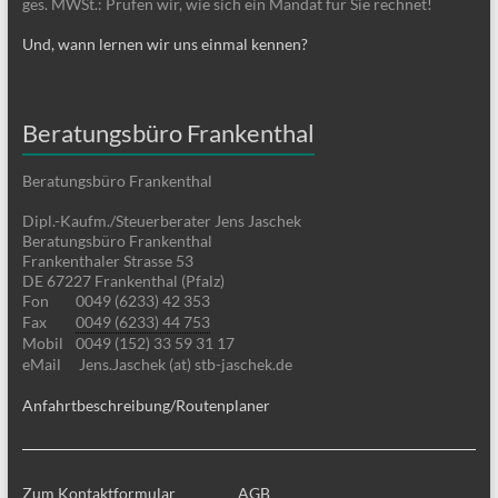
ges. MWSt.: Prüfen wir, wie sich ein Mandat für Sie rechnet!
Und, wann lernen wir uns einmal kennen?
Beratungsbüro Frankenthal
Beratungsbüro Frankenthal
Dipl.-Kaufm./Steuerberater Jens Jaschek
Beratungsbüro Frankenthal
Frankenthaler Strasse 53
DE 67227 Frankenthal (Pfalz)
Fon
0049 (6233) 42 353
Fax
0049 (6233) 44 753
Mobil
0049 (152) 33 59 31 17
eMail
Jens.Jaschek (at) stb-jaschek.de
Anfahrtbeschreibung/Routenplaner
Zum Kontaktformular
AGB