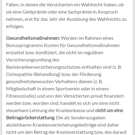
Fällen, in denen die Versicherten ein Wahlrecht haben, ob
sie eine Geldprämie oder eine Sachprämie in Anspruch
nehmen, erst für das Jahr der Ausübung des Wahlrechts zu
erfolgen.
Gesundheitsmaßnahmen:
Werden im Rahmen eines
Bonusprogramms Kosten für Gesundheitsmaßnahmen
erstattet bzw. bonifiziert, die nicht im regulären
Versicherungsumfang des
Basiskrankenversicherungsschutzes enthalten sind (z. B.
Osteopathie-Behandlung) bzw. der Förderung
gesundheitsbewussten Verhaltens dienen (z. B.
Mitgliedschaft in einem Sportverein oder in einem
Fitnessstudio) und von den Versicherten privat finanziert
werden bzw. worden sind, handelt es sich um eine nicht
steuerbare Leistung der Krankenkasse und
nicht um eine
Beitragsrückerstattung
. Die als Sonderausgaben
abziehbaren Krankenversicherungsbeiträge sind daher
nicht um den Betrag der Kostenerstattung bzw. des darauf