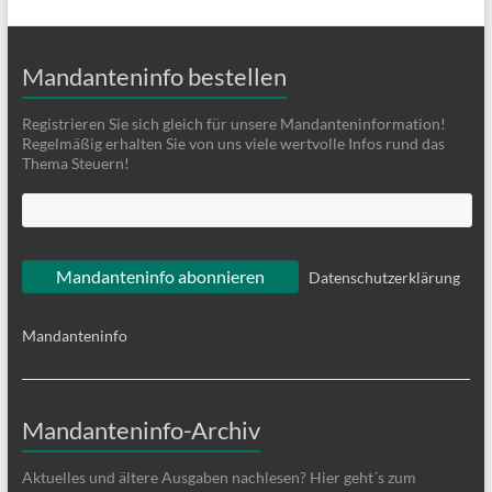
Mandanteninfo bestellen
Registrieren Sie sich gleich für unsere Mandanteninformation!
Regelmäßig erhalten Sie von uns viele wertvolle Infos rund das
Thema Steuern!
Datenschutzerklärung
Mandanteninfo
Mandanteninfo-Archiv
Aktuelles und ältere Ausgaben nachlesen? Hier geht´s zum