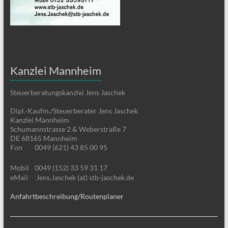
Kanzlei Mannheim
Steuerberatungskanzlei Jens Jaschek
Dipl.-Kaufm./Steuerberater Jens Jaschek
Kanzlei Mannheim
Schumannstrasse 2 & Weberstraße 7
DE 68165 Mannheim
Fon
0049 (621) 43 85 00 95
Mobil
0049 (152) 33 59 31 17
eMail
Jens.Jaschek (at) stb-jaschek.de
Anfahrtbeschreibung/Routenplaner