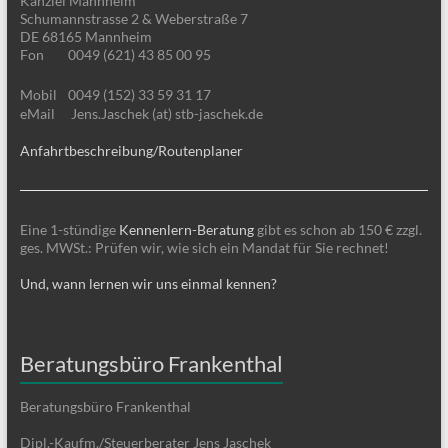
Kanzlei Mannheim
Schumannstrasse 2 & Weberstraße 7
DE 68165 Mannheim
Fon
0049 (621) 43 85 00 95
Mobil
0049 (152) 33 59 31 17
eMail
Jens.Jaschek (at) stb-jaschek.de
Anfahrtbeschreibung/Routenplaner
Eine 1-stündige
Kennenlern-Beratung
gibt es schon ab 150 € zzgl.
ges. MWSt.: Prüfen wir, wie sich ein Mandat für Sie rechnet!
Und, wann lernen wir uns einmal kennen?
Beratungsbüro Frankenthal
Beratungsbüro Frankenthal
Dipl.-Kaufm./Steuerberater Jens Jaschek