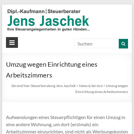
S
J
J
Ih
St
Umzug wegen Einrichtung eines
in
gu
Arbeitszimmers
Hä
Sie sind hier:
Steuerberatung Jens Jaschek
>
News & Service
>
Umzug wegen
Einrichtung eines Arbeitszimmers
Aufwendungen eines Steuerpflichtigen für einen Umzug in
eine andere Wohnung, um dort (erstmals) ein
Arbeitszimmer einzurichten, sind nicht als Werbungskosten