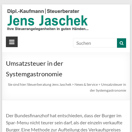
S
J
J
Ih
St
Umsatzsteuer in der
in
gu
Systemgastronomie
Hä
Sie sind hier:
Steuerberatung Jens Jaschek
>
News & Service
>
Umsatzsteuer in
der Systemgastronomie
Der Bundesfinanzhof hat entschieden, dass der Burger im
Spar-Menu nicht teurer sein darf, als der einzeln verkaufte
Burger. Eine Methode zur Aufteilung des Verkaufspreises