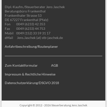
Dipl.-Kaufm./Steuerberater Jens Jaschek
Beratungsbüro Frankenthal
Frankenthaler Strasse 53
DE 67227 Frankenthal (Pfalz)
Fon
0049 (6233) 42 353
Fax
0049 (6233) 44 753
Mobil
0049 (152) 33 59 31 17
eMail
Jens.Jaschek (at) stb-jaschek.de
Anfahrtbeschreibung/Routenplaner
Zum Kontaktformular
AGB
Impressum & Rechtliche Hinweise
Datenschutzerklärung/DSGVO 2018
Copyright © 2012 - 2026
Steuerberatung Jens Jaschek