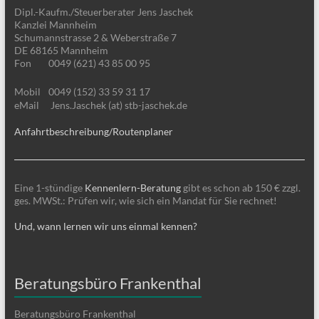
Dipl.-Kaufm./Steuerberater Jens Jaschek
Kanzlei Mannheim
Schumannstrasse 2 & Weberstraße 7
DE 68165 Mannheim
Fon
0049 (621) 43 85 00 95
Mobil
0049 (152) 33 59 31 17
eMail
Jens.Jaschek (at) stb-jaschek.de
Anfahrtbeschreibung/Routenplaner
Eine 1-stündige
Kennenlern-Beratung
gibt es schon ab 150 € zzgl.
ges. MWSt.: Prüfen wir, wie sich ein Mandat für Sie rechnet!
Und, wann lernen wir uns einmal kennen?
Beratungsbüro Frankenthal
Beratungsbüro Frankenthal