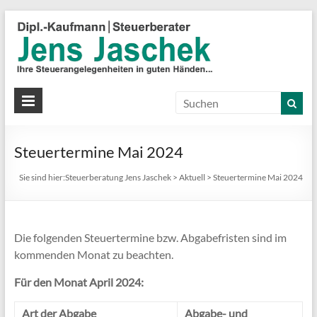
S
J
J
Ih
St
Steuertermine Mai 2024
in
gu
Sie sind hier:
Steuerberatung Jens Jaschek
>
Aktuell
>
Steuertermine Mai 2024
Hä
Die folgenden Steuertermine bzw. Abgabefristen sind im
kommenden Monat zu beachten.
Für den Monat April 2024:
Art der Abgabe
Abgabe- und