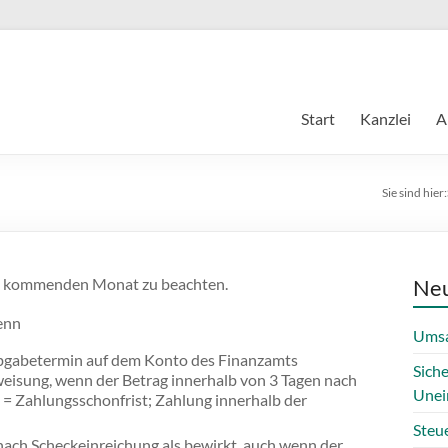
Start
Kanzlei
A
Sie sind hier:
im kommenden Monat zu beachten.
Neu
wenn
Umsa
bgabetermin auf dem Konto des Finanzamts
Sich
eisung, wenn der Betrag innerhalb von 3 Tagen nach
Unei
= Zahlungsschonfrist; Zahlung innerhalb der
Steue
 nach Scheckeinreichung als bewirkt, auch wenn der