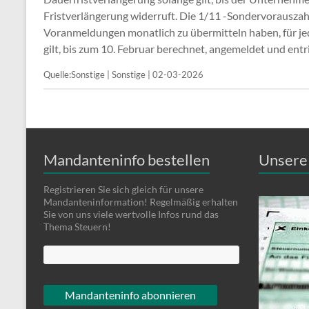
Fristverlängerung widerruft. Die 1/11 -Sondervorausza
Voranmeldungen monatlich zu übermitteln haben, für jed
gilt, bis zum 10. Februar berechnet, angemeldet und entr
Quelle:Sonstige | Sonstige | 02-03-2026
Mandanteninfo bestellen
Unsere 
Registrieren Sie sich gleich für unsere
Mandanteninformation! Regelmäßig erhalten
Sie von uns viele wertvolle Infos rund das
Thema Steuern!