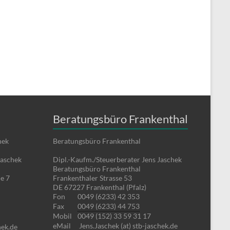
Beratungsbüro Frankenthal
hek
Beratungsbüro Frankenthal
Jaschek
Dipl.-Kaufm./Steuerberater Jens Jaschek
Beratungsbüro Frankenthal
e 7
Frankenthaler Strasse 53
DE 67227 Frankenthal (Pfalz)
Fon
0049 (6233) 42 353
Fax
0049 (6233) 44 753
Mobil
0049 (152) 33 59 31 17
eMail
Jens.Jaschek (at) stb-jaschek.de
hek.de