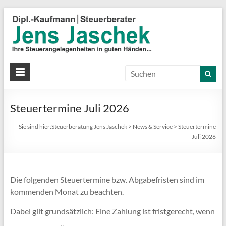
S
J
J
Ih
St
Steuertermine Juli 2026
in
gu
Sie sind hier:
Steuerberatung Jens Jaschek
>
News & Service
>
Steuertermine
Hä
Juli 2026
Die folgenden Steuertermine bzw. Abgabefristen sind im
kommenden Monat zu beachten.
Dabei gilt grundsätzlich: Eine Zahlung ist fristgerecht, wenn