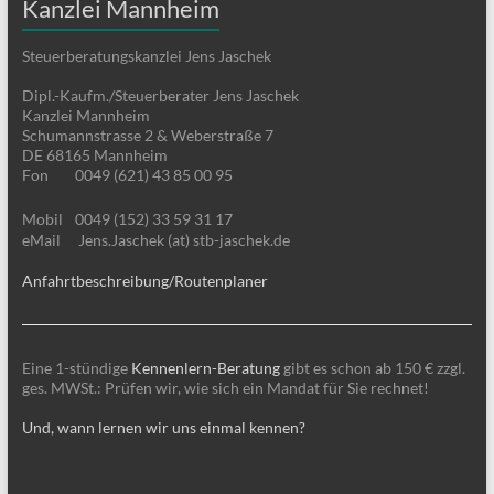
Kanzlei Mannheim
Steuerberatungskanzlei Jens Jaschek
Dipl.-Kaufm./Steuerberater Jens Jaschek
Kanzlei Mannheim
Schumannstrasse 2 & Weberstraße 7
DE 68165 Mannheim
Fon
0049 (621) 43 85 00 95
Mobil
0049 (152) 33 59 31 17
eMail
Jens.Jaschek (at) stb-jaschek.de
Anfahrtbeschreibung/Routenplaner
Eine 1-stündige
Kennenlern-Beratung
gibt es schon ab 150 € zzgl.
ges. MWSt.: Prüfen wir, wie sich ein Mandat für Sie rechnet!
Und, wann lernen wir uns einmal kennen?