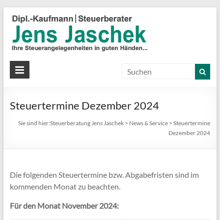
S
J
J
Ih
St
Steuertermine Dezember 2024
in
gu
Sie sind hier:
Steuerberatung Jens Jaschek
>
News & Service
>
Steuertermine
Hä
Dezember 2024
Die folgenden Steuertermine bzw. Abgabefristen sind im
kommenden Monat zu beachten.
Für den Monat November 2024: