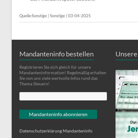
Quelle:Sonstige | Sonstige | 03-04-2025
Mandanteninfo bestellen
Unsere 
Registrieren Sie sich gleich für unsere
Mandanteninformation! Regelmäßig erhalten
Sie von uns viele wertvolle Infos rund das
Thema Steuern!
Datenschutzerklärung Mandanteninfo