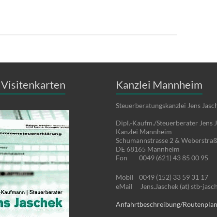
Visitenkarten
Kanzlei Mannheim
Steuerberatungskanzlei Jens Jasc
Dipl.-Kaufm./Steuerberater Jens 
Kanzlei Mannheim
Schumannstrasse 2 & Weberstraß
DE 68165 Mannheim
Fon
0049 (621) 43 85 00 95
Mobil
0049 (152) 33 59 31 17
eMail
Jens.Jaschek (at) stb-jasc
Anfahrtbeschreibung/Routenpla