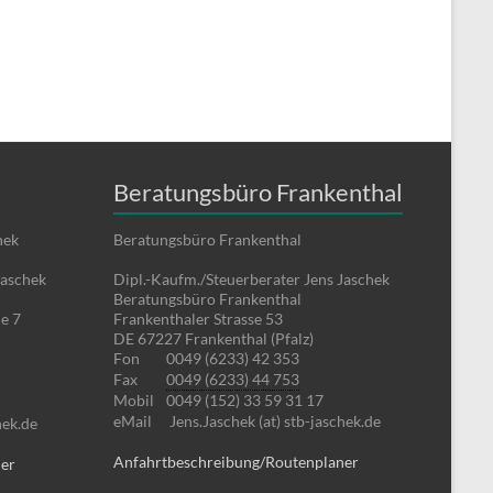
Beratungsbüro Frankenthal
hek
Beratungsbüro Frankenthal
Jaschek
Dipl.-Kaufm./Steuerberater Jens Jaschek
Beratungsbüro Frankenthal
e 7
Frankenthaler Strasse 53
DE 67227 Frankenthal (Pfalz)
Fon
0049 (6233) 42 353
Fax
0049 (6233) 44 753
Mobil
0049 (152) 33 59 31 17
eMail
Jens.Jaschek (at) stb-jaschek.de
hek.de
Anfahrtbeschreibung/Routenplaner
ner