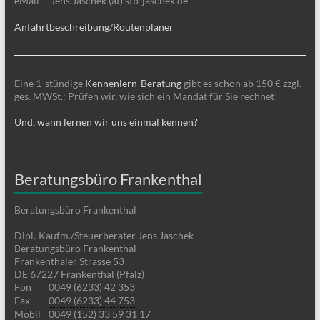
eMail
Jens.Jaschek (at) stb-jaschek.de
Anfahrtbeschreibung/Routenplaner
Eine 1-stündige
Kennenlern-Beratung
gibt es schon ab 150 € zzgl.
ges. MWSt.: Prüfen wir, wie sich ein Mandat für Sie rechnet!
Und, wann lernen wir uns einmal kennen?
Beratungsbüro Frankenthal
Beratungsbüro Frankenthal
Dipl.-Kaufm./Steuerberater Jens Jaschek
Beratungsbüro Frankenthal
Frankenthaler Strasse 53
DE 67227 Frankenthal (Pfalz)
Fon
0049 (6233) 42 353
Fax
0049 (6233) 44 753
Mobil
0049 (152) 33 59 31 17