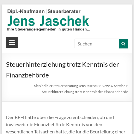
S
J
J
Ih
St
Steuerhinterziehung trotz Kenntnis der
in
gu
Finanzbehörde
Hä
Sie sind hier:
Steuerberatung Jens Jaschek
>
News & Service
>
Steuerhinterziehung trotz Kenntnis der Finanzbehörde
Der BFH hatte über die Frage zu entscheiden, ob und
inwieweit die Finanzbehörde Kenntnis von den
wesentlichen Tatsachen hatte, die für die Beurteilung einer