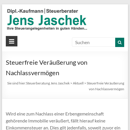
S
J
J
Ih
St
Steuerfreie Veräußerung von
in
gu
Nachlassvermögen
Hä
Sie sind hier:
Steuerberatung Jens Jaschek
>
Aktuell
>
Steuerfreie Veräußerung
von Nachlassvermögen
Wird eine zum Nachlass einer Erbengemeinschaft
gehörende Immobilie veräußert, fällt hierauf keine
Einkommensteuer an. Dies gilt jedenfalls, soweit zuvor ein