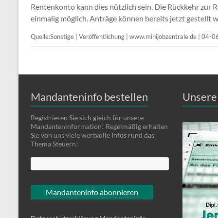
Rentenkonto kann dies nützlich sein. Die Rückkehr zur R
einmalig möglich. Anträge können bereits jetzt gestellt 
Quelle:Sonstige | Veröffentlichung | www.minijobzentrale.de | 04-
Mandanteninfo bestellen
Unsere 
Registrieren Sie sich gleich für unsere
Mandanteninformation! Regelmäßig erhalten
Sie von uns viele wertvolle Infos rund das
Thema Steuern!