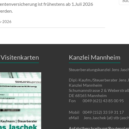
entenversicherung ist frühestens ab 1.Juli 2026
werden.
06-2026
Visitenkarten
Kanzlei Mannheim
Steuerberatungskanzlei Jens Jasc
Dipl.-Kaufm./Steuerberater Jens 
Kanzlei Mannheim
Schumannstrasse 2 & Weberstraß
DE 68165 Mannheim
Fon
0049 (621) 43 85 00 95
Mobil
0049 (152) 33 59 31 17
eMail
Jens.Jaschek (at) stb-jasc
Anfahrtbeschreibung/Routenpla