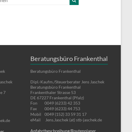
Beratungsbüro Frankenthal
hek
Beratungsbüro Frankenthal
Jaschek
Dipl.-Kaufm./Steuerberater Jens Jaschek
Beratungsbüro Frankenthal
e 7
Frankenthaler Strasse 53
DE 67227 Frankenthal (Pfalz)
Fon
0049 (6233) 42 353
Fax
0049 (6233) 44 753
Mobil
0049 (152) 33 59 31 17
eMail
Jens.Jaschek (at) stb-jaschek.de
hek.de
Anfahrtbeschreibung/Routenplaner
ner