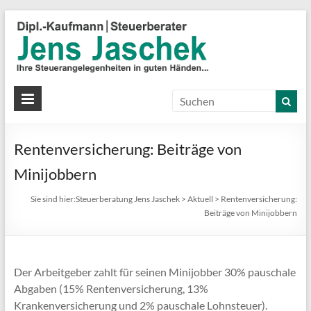
S
J
J
Ih
St
Rentenversicherung: Beiträge von
in
gu
Minijobbern
Hä
Sie sind hier:
Steuerberatung Jens Jaschek
>
Aktuell
>
Rentenversicherung:
Beiträge von Minijobbern
Der Arbeitgeber zahlt für seinen Minijobber 30% pauschale
Abgaben (15% Rentenversicherung, 13%
Krankenversicherung und 2% pauschale Lohnsteuer).