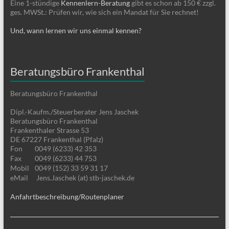
Eine 1-stündige
Kennenlern-Beratung
gibt es schon ab 150 € zzgl.
ges. MWSt.: Prüfen wir, wie sich ein Mandat für Sie rechnet!
Und, wann lernen wir uns einmal kennen?
Beratungsbüro Frankenthal
Beratungsbüro Frankenthal
Dipl.-Kaufm./Steuerberater Jens Jaschek
Beratungsbüro Frankenthal
Frankenthaler Strasse 53
DE 67227 Frankenthal (Pfalz)
Fon
0049 (6233) 42 353
Fax
0049 (6233) 44 753
Mobil
0049 (152) 33 59 31 17
eMail
Jens.Jaschek (at) stb-jaschek.de
Anfahrtbeschreibung/Routenplaner