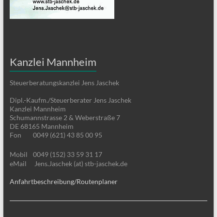
Kanzlei Mannheim
Steuerberatungskanzlei Jens Jaschek
Dipl.-Kaufm./Steuerberater Jens Jaschek
Kanzlei Mannheim
Schumannstrasse 2 & Weberstraße 7
DE 68165 Mannheim
Fon
0049 (621) 43 85 00 95
Mobil
0049 (152) 33 59 31 17
eMail
Jens.Jaschek (at) stb-jaschek.de
Anfahrtbeschreibung/Routenplaner