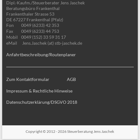
Dipl.-Kaufm./Steuerberater Jens Jaschek
Beratungsbüro Frankenthal
Frankenthaler Strasse 53
DE 67227 Frankenthal (Pfalz)
Fon
0049 (6233) 42 353
Fax
0049 (6233) 44 753
Mobil
0049 (152) 33 59 31 17
eMail
Jens.Jaschek (at) stb-jaschek.de
Anfahrtbeschreibung/Routenplaner
Zum Kontaktformular
AGB
Impressum & Rechtliche Hinweise
Datenschutzerklärung/DSGVO 2018
Copyright © 2012 - 2026
Steuerberatung Jens Jaschek