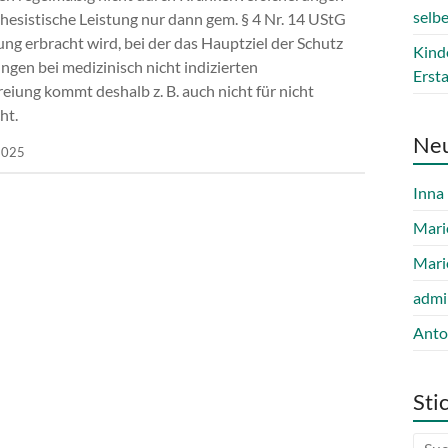
selb
esistische Leistung nur dann gem. § 4 Nr. 14 UStG
ng erbracht wird, bei der das Hauptziel der Schutz
Kind
ungen bei medizinisch nicht indizierten
Erst
iung kommt deshalb z. B. auch nicht für nicht
ht.
Ne
-2025
Inna
Mari
Mari
admi
Anto
Sti