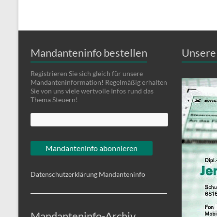
Mandanteninfo bestellen
Unsere 
Registrieren Sie sich gleich für unsere
Mandanteninformation! Regelmäßig erhalten
Sie von uns viele wertvolle Infos rund das
Thema Steuern!
Datenschutzerklärung Mandanteninfo
Mandanteninfo-Archiv