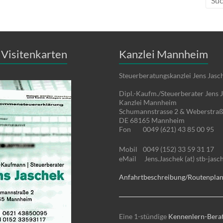
Visitenkarten
Kanzlei Mannheim
Steuerberatungskanzlei Jens Jasc
Dipl.-Kaufm./Steuerberater Jens 
Kanzlei Mannheim
Schumannstrasse 2 & Weberstraß
DE 68165 Mannheim
Fon
0049 (621) 43 85 00 95
Mobil
0049 (152) 33 59 31 17
eMail
Jens.Jaschek (at) stb-jasc
Anfahrtbeschreibung/Routenpla
Eine 1-stündige
Kennenlern-Bera