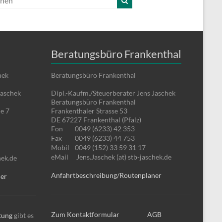
Beratungsbüro Frankenthal
hek
Beratungsbüro Frankenthal
Jaschek
Dipl.-Kaufm./Steuerberater Jens Jaschek
Beratungsbüro Frankenthal
e 7
Frankenthaler Strasse 53
DE 67227 Frankenthal (Pfalz)
Fon
0049 (6233) 42 353
Fax
0049 (6233) 44 753
Mobil
0049 (152) 33 59 31 17
eMail
Jens.Jaschek (at) stb-jaschek.de
hek.de
Anfahrtbeschreibung/Routenplaner
ner
Zum Kontaktformular
AGB
tung
gibt es