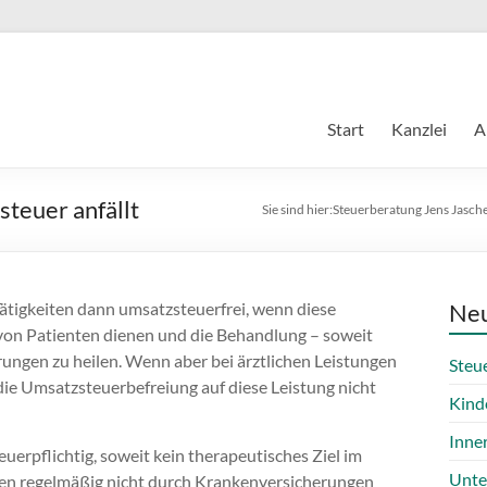
Start
Kanzlei
A
teuer anfällt
Sie sind hier:
Steuerberatung Jens Jasch
ätigkeiten dann umsatzsteuerfrei, wenn diese
Neu
von Patienten dienen und die Behandlung – soweit
ungen zu heilen. Wenn aber bei ärztlichen Leistungen
Steu
 die Umsatzsteuerbefreiung auf diese Leistung nicht
Kind
Inne
uerpflichtig, soweit kein therapeutisches Ziel im
Unte
osten regelmäßig nicht durch Krankenversicherungen