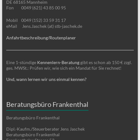
DE 68165 Mannheim
Fon
0049 (621) 43 85 00 95
Mobil
0049 (152) 33 59 31 17
eMail
Jens.Jaschek (at) stb-jaschek.de
Anfahrtbeschreibung/Routenplaner
Eine 1-stündige
Kennenlern-Beratung
gibt es schon ab 150 € zzgl.
ges. MWSt.: Prüfen wir, wie sich ein Mandat für Sie rechnet!
Und, wann lernen wir uns einmal kennen?
Beratungsbüro Frankenthal
Beratungsbüro Frankenthal
Dipl.-Kaufm./Steuerberater Jens Jaschek
Beratungsbüro Frankenthal