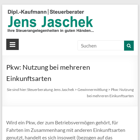
S
J
J
Ih
St
Pkw: Nutzung bei mehreren
in
gu
Einkunftsarten
Hä
Sie sind hier:
Steuerberatung Jens Jaschek
>
Gewinnermittlung
>
Pkw: Nutzung
bei mehreren Einkunftsarten
Wird ein Pkw, der zum Betriebsvermögen gehört, für
Fahrten im Zusammenhang mit anderen Einkunftsarten
genutzt, handelt es sich insoweit (bezogen auf das