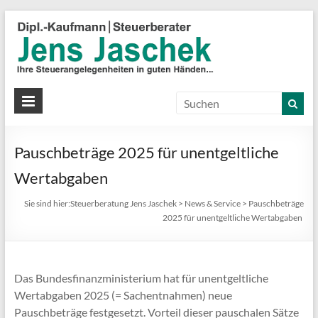
S
J
J
Ih
St
Pauschbeträge 2025 für unentgeltliche
in
gu
Wertabgaben
Hä
Sie sind hier:
Steuerberatung Jens Jaschek
>
News & Service
>
Pauschbeträge
2025 für unentgeltliche Wertabgaben
Das Bundesfinanzministerium hat für unentgeltliche
Wertabgaben 2025 (= Sachentnahmen) neue
Pauschbeträge festgesetzt. Vorteil dieser pauschalen Sätze