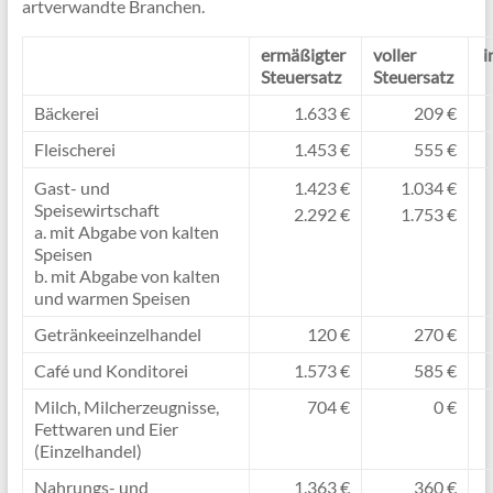
artverwandte Branchen.
ermäßigter
voller
i
Steuersatz
Steuersatz
Bäckerei
1.633 €
209 €
Fleischerei
1.453 €
555 €
Gast- und
1.423 €
1.034 €
Speisewirtschaft
2.292 €
1.753 €
a. mit Abgabe von kalten
Speisen
b. mit Abgabe von kalten
und warmen Speisen
Getränkeeinzelhandel
120 €
270 €
Café und Konditorei
1.573 €
585 €
Milch, Milcherzeugnisse,
704 €
0 €
Fettwaren und Eier
(Einzelhandel)
Nahrungs- und
1.363 €
360 €