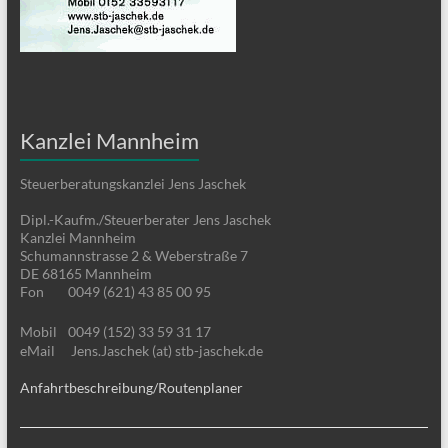
Kanzlei Mannheim
Steuerberatungskanzlei Jens Jaschek
Dipl.-Kaufm./Steuerberater Jens Jaschek
Kanzlei Mannheim
Schumannstrasse 2 & Weberstraße 7
DE 68165 Mannheim
Fon
0049 (621) 43 85 00 95
Mobil
0049 (152) 33 59 31 17
eMail
Jens.Jaschek (at) stb-jaschek.de
Anfahrtbeschreibung/Routenplaner