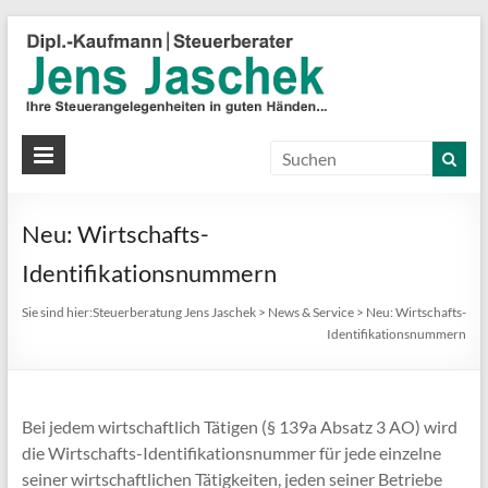
S
J
J
Ih
St
Neu: Wirtschafts-
in
gu
Identifikationsnummern
Hä
Sie sind hier:
Steuerberatung Jens Jaschek
>
News & Service
>
Neu: Wirtschafts-
Identifikationsnummern
Bei jedem wirtschaftlich Tätigen (§ 139a Absatz 3 AO) wird
die Wirtschafts-Identifikationsnummer für jede einzelne
seiner wirtschaftlichen Tätigkeiten, jeden seiner Betriebe