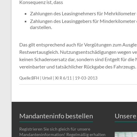
Konsequenz ist, dass
Zahlungen des Leasingnehmers für Mehrkilometer e
Zahlungen des Leasinggebers für Minderkilometer 
darstellen.
Das gilt entsprechend auch für Vergütungen zum Ausglei
Restwertausgleich. Nutzungsentschädigungen wegen ver
keinen Schadensersatz dar, sondern sind Entgelt für di
vereinbarter und tatsächlicher Rückgabe des Fahrzeugs.
Quelle:BFH | Urteil | XI R 6/11 | 19-03-2013
Mandanteninfo bestellen
Unsere 
Registrieren Sie sich gleich für unsere
Mandanteninformation! Regelmäßig erhalten