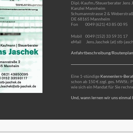
Dipl.-Kaufm./Steuerberater Jens 
Kanzlei Mannheim
Schumannstrasse 2 & Weberstraß
DE 68165 Mannheim
Fon
0049 (621) 43 85 00 95
Mobil
0049 (152) 33 59 31 17
eMail
Jens.Jaschek (at) stb-jasc
Anfahrtbeschreibung/Routenpla
Eine 1-stündige
Kennenlern-Bera
schon ab 150 € zzgl. ges. MWSt.: P
wie sich ein Mandat für Sie rechn
Und, wann lernen wir uns einmal