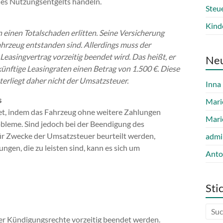
des Nutzungsentgelts handeln.
Steu
Kind
einen Totalschaden erlitten. Seine Versicherung
hrzeug entstanden sind. Allerdings muss der
easingvertrag vorzeitig beendet wird. Das heißt, er
Ne
r künftige Leasingraten einen Betrag von 1.500 €. Diese
erliegt daher nicht der Umsatzsteuer.
Inna
s
Mari
et, indem das Fahrzeug ohne weitere Zahlungen
Mari
obleme. Sind jedoch bei der Beendigung des
ür Zwecke der Umsatzsteuer beurteilt werden,
admi
gen, die zu leisten sind, kann es sich um
Anto
Sti
ter Kündigungsrechte vorzeitig beendet werden.