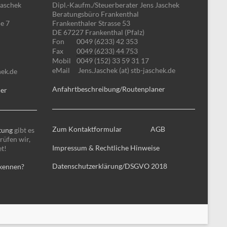
Jaschek
Dipl.-Kaufm./Steuerberater Jens Jaschek
Beratungsbüro Frankenthal
e 7
Frankenthaler Strasse 53
DE 67227 Frankenthal (Pfalz)
Fon
0049 (6233) 42 353
Fax
0049 (6233) 44 753
Mobil
0049 (152) 33 59 31 17
eMail
Jens.Jaschek (at) stb-jaschek.de
hek.de
Anfahrtbeschreibung/Routenplaner
ner
Zum Kontaktformular
AGB
tung
gibt es
rüfen wir,
Impressum & Rechtliche Hinweise
et!
Datenschutzerklärung/DSGVO 2018
 kennen?