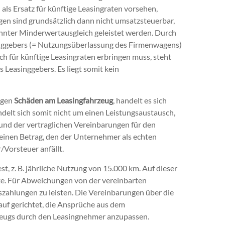
 als Ersatz für künftige Leasingraten vorsehen,
gen sind grundsätzlich dann nicht umsatzsteuerbar,
nnter Minderwertausgleich geleistet werden. Durch
inggebers (= Nutzungsüberlassung des Firmenwagens)
ch für künftige Leasingraten erbringen muss, steht
 Leasinggebers. Es liegt somit kein
egen
Schäden am Leasingfahrzeug
, handelt es sich
ndelt sich somit nicht um einen Leistungsaustausch,
rund der vertraglichen Vereinbarungen für den
 einen Betrag, den der Unternehmer als echten
Vorsteuer anfällt.
t, z. B. jährliche Nutzung von 15.000 km. Auf dieser
ate. Für Abweichungen von der vereinbarten
hszahlungen zu leisten. Die Vereinbarungen über die
uf gerichtet, die Ansprüche aus dem
rzeugs durch den Leasingnehmer anzupassen.