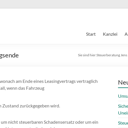
Start
Kanzlei
A
agsende
Sie sind hier:
Steuerberatung Jens
 wonach am Ende eines Leasingvertrags vertraglich
Neu
Fall, wenn das Fahrzeug
Umsa
n Zustand zurückgegeben wird.
Sich
Unei
mit um nicht steuerbaren Schadensersatz oder um ein
Steue