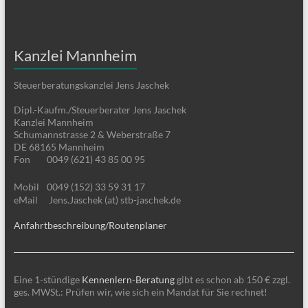
Kanzlei Mannheim
Steuerberatungskanzlei Jens Jaschek
Dipl.-Kaufm./Steuerberater Jens Jaschek
Kanzlei Mannheim
Schumannstrasse 2 & Weberstraße 7
DE 68165 Mannheim
Fon
0049 (621) 43 85 00 95
Mobil
0049 (152) 33 59 31 17
eMail
Jens.Jaschek (at) stb-jaschek.de
Anfahrtbeschreibung/Routenplaner
Eine 1-stündige
Kennenlern-Beratung
gibt es schon ab 150 € zzgl.
ges. MWSt.: Prüfen wir, wie sich ein Mandat für Sie rechnet!