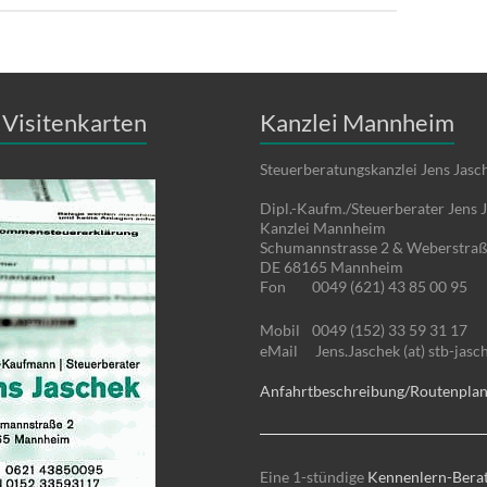
Visitenkarten
Kanzlei Mannheim
Steuerberatungskanzlei Jens Jasc
Dipl.-Kaufm./Steuerberater Jens 
Kanzlei Mannheim
Schumannstrasse 2 & Weberstraß
DE 68165 Mannheim
Fon
0049 (621) 43 85 00 95
Mobil
0049 (152) 33 59 31 17
eMail
Jens.Jaschek (at) stb-jasc
Anfahrtbeschreibung/Routenpla
Eine 1-stündige
Kennenlern-Bera