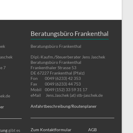
Beratungsbüro Frankenthal
hek
Beratungsbüro Frankenthal
Jaschek
Dipl.-Kaufm./Steuerberater Jens Jaschek
Beratungsbüro Frankenthal
e 7
Frankenthaler Strasse 53
DE 67227 Frankenthal (Pfalz)
Fon
0049 (6233) 42 353
Fax
0049 (6233) 44 753
Mobil
0049 (152) 33 59 31 17
eMail
Jens.Jaschek (at) stb-jaschek.de
hek.de
Anfahrtbeschreibung/Routenplaner
ner
Zum Kontaktformular
AGB
tung
gibt es