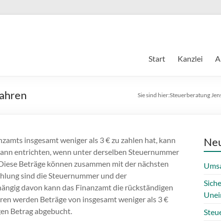
Start
Kanzlei
A
fahren
Sie sind hier:
Steuerberatung Jen
amts insgesamt weniger als 3 € zu zahlen hat, kann
Neu
t dann entrichten, wenn unter derselben Steuernummer
. Diese Beträge können zusammen mit der nächsten
Umsa
ahlung sind die Steuernummer und der
Sich
ängig davon kann das Finanzamt die rückständigen
Unei
hren werden Beträge von insgesamt weniger als 3 €
igen Betrag abgebucht.
Steue