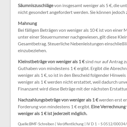
Säumniszuschläge
von insgesamt weniger als 5 €, die u
nicht gesondert angefordert werden. Sie können jedoc
Mahnung
Bei fälligen Beträgen von weniger als 10 € ist von ei
unter einer Steuernummer nachgewiesen, gilt diese Kle
Gesamtbetrag. Steuerliche Nebenleistungen einschließli
einzubeziehen.
Kleinstbeträge von weniger als 1 €
sind nur auf Antrag z
Guthaben von mindestens 1 € ergibt. Ergibt die Abrech
weniger als 1 €, so ist in den Bescheid folgender Hinwe
weniger als 1 € werden nicht erstattet, weil dadurch u
Finanzamt wird diese Beträge mit der nächsten Erstattun
Nachzahlungsbeträge von weniger als 1 €
werden erst er
Forderung von mindestens 1 € ergibt.
Eine Verrechnung 
weniger als 1 € ist jederzeit möglich.
Quelle:BMF-Schreiben | Veröffentlichung | IV D 1 – S 0512/0003