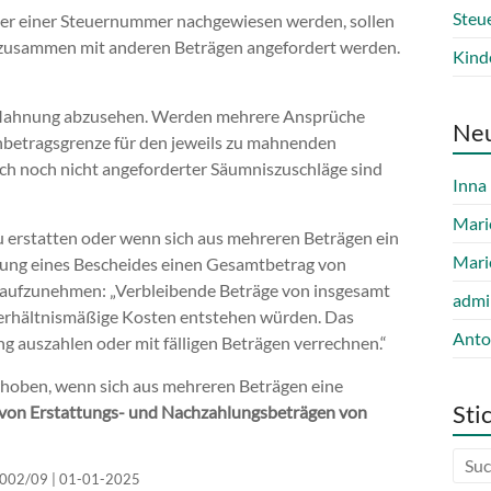
Steu
nter einer Steuernummer nachgewiesen werden, sollen
h zusammen mit anderen Beträgen angefordert werden.
Kind
ner Mahnung abzusehen. Werden mehrere Ansprüche
Ne
inbetragsgrenze für den jeweils zu mahnenden
ch noch nicht angeforderter Säumniszuschläge sind
Inna
Mari
u erstatten oder wenn sich aus mehreren Beträgen ein
Mari
nung eines Bescheides einen Gesamtbetrag von
is aufzunehmen: „Verbleibende Beträge von insgesamt
admi
nverhältnismäßige Kosten entstehen würden. Das
Anto
g auszahlen oder mit fälligen Beträgen verrechnen.“
hoben, wenn sich aus mehreren Beträgen eine
Sti
von Erstattungs- und Nachzahlungsbeträgen von
4/002/09 | 01-01-2025