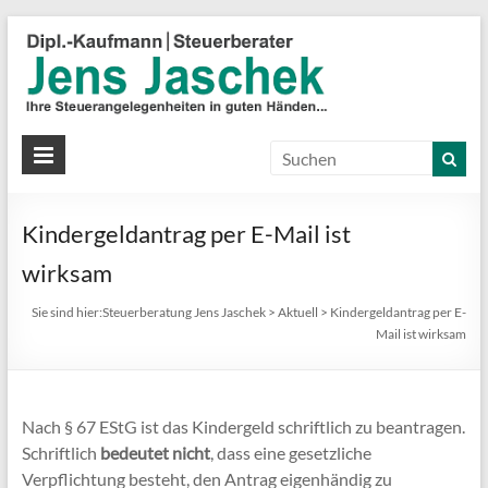
S
J
J
Ih
St
Kindergeldantrag per E-Mail ist
in
gu
wirksam
Hä
Sie sind hier:
Steuerberatung Jens Jaschek
>
Aktuell
>
Kindergeldantrag per E-
Mail ist wirksam
Nach § 67 EStG ist das Kindergeld schriftlich zu beantragen.
Schriftlich
bedeutet nicht
, dass eine gesetzliche
Verpflichtung besteht, den Antrag eigenhändig zu