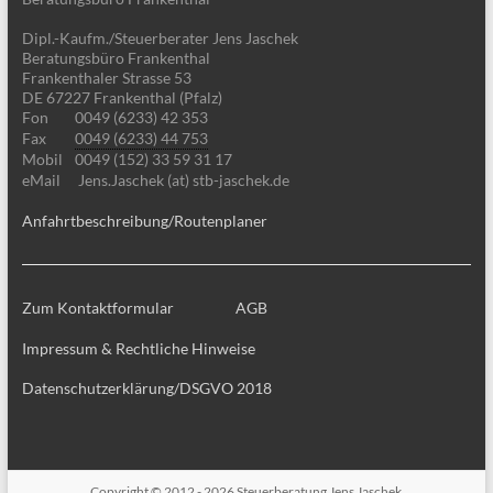
Dipl.-Kaufm./Steuerberater Jens Jaschek
Beratungsbüro Frankenthal
Frankenthaler Strasse 53
DE 67227 Frankenthal (Pfalz)
Fon
0049 (6233) 42 353
Fax
0049 (6233) 44 753
Mobil
0049 (152) 33 59 31 17
eMail
Jens.Jaschek (at) stb-jaschek.de
Anfahrtbeschreibung/Routenplaner
Zum Kontaktformular
AGB
Impressum & Rechtliche Hinweise
Datenschutzerklärung/DSGVO 2018
Copyright © 2012 - 2026
Steuerberatung Jens Jaschek