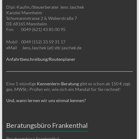
Dipl.-Kaufm./Steuerberater Jens Jaschek
Kanzlei Mannheim
Schumannstrasse 2 & Weberstraße 7
DE 68165 Mannheim
Fon
0049 (621) 43 85 00 95
Mobil
0049 (152) 33 59 31 17
eMail
Jens.Jaschek (at) stb-jaschek.de
Anfahrtbeschreibung/Routenplaner
Eine 1-stündige
Kennenlern-Beratung
gibt es schon ab 150 € zzgl.
ges. MWSt.: Prüfen wir, wie sich ein Mandat für Sie rechnet!
Und, wann lernen wir uns einmal kennen?
Beratungsbüro Frankenthal
Beratungsbüro Frankenthal